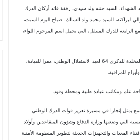
الشهداء، السيد حننه ولد سيدى، رفقة قائد أركان الدرك
لي لبراكنه، السيد محمد ولد السالك، صباح اليوم السبت،
ع الرابعة للدرك المتنقل، التي تحمل اسم المرحوم اللواء،
وتضم الثكنة التي يأتي تدشينها في إطار الفعاليات المخلدة للذكرى 64 لعيد الاستقلال الوطني، مقرا للقيادة،
براج للمراقبة.
حة علم ومكاتب عيادة طبية ومحطة وقود.
جمع يمثل إنجازا في مسيرة تعزيز قوات الدرك الوطني
ية التي وضعتها وزارة الدفاع وشؤون المتقاعدين وأولاد
تناء المعدات والتجهيزات الحديثة لتطوير المنظومة الأمنية