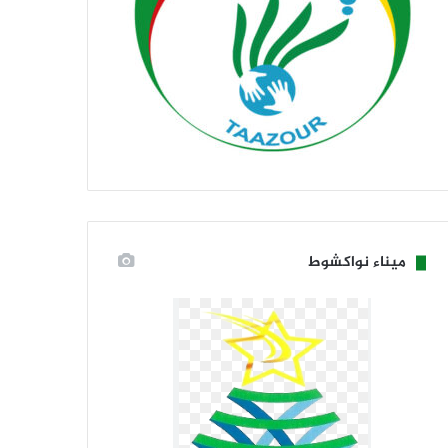
ميناء نواكشوط