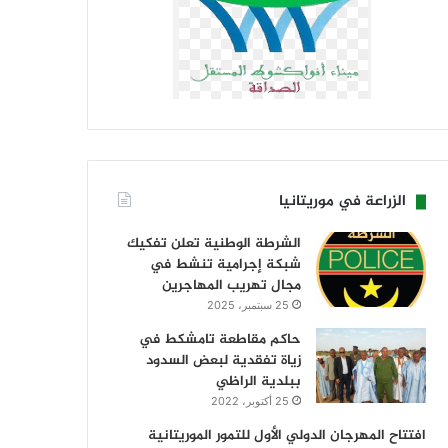
الزراعة في موريتانيا
الشرطة الوطنية تعلن تفكيك
شبكة إجرامية تنشط في
مجال تهريب المهاجرين
25 سبتمبر، 2025
حاكم مقاطعة تامشكط في
زياة تفقدية لبعض السدود
ببلدية الراظي
25 أكتوبر، 2022
افتتاح المهرجان الدولي الأول للتمور الموريتانية