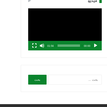
فيديو
مشغل
الفيديو
01:56
00:00
البحث
عن: