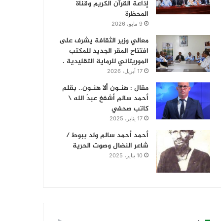
إذاعة القرآن الكريم وقناة
المحظرة
9 مايو، 2026
معالي وزير الثقافة يشرف على
افتتاح المقر الجديد للمكتب
الموريتاني للرماية التقليدية .
17 أبريل، 2026
مقال : هنـون ألا هنـون.. بقلم
أحمد سالم أشفغ عبدُ الله \
كاتب صحفي
17 يناير، 2025
أحمد أحمد سالم ولد ببوط /
شاعر النضال وصوت الحرية
10 يناير، 2025