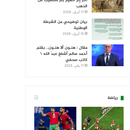
آخر إثر انهيار بئر للتنقيب عن
الذهب
17 أبريل، 2026
بيان توضيحي من الشرطة
الوطنية
15 أبريل، 2026
مقال : هنـون ألا هنـون.. بقلم
أحمد سالم أشفغ عبدُ الله \
كاتب صحفي
17 يناير، 2025
رياضة