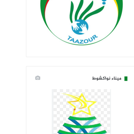
ميناء نواكشوط