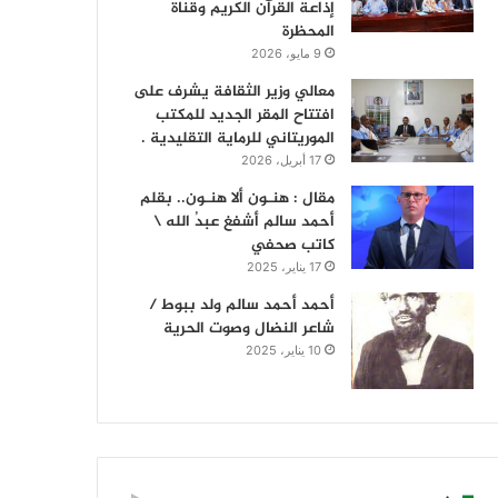
إذاعة القرآن الكريم وقناة
المحظرة
9 مايو، 2026
معالي وزير الثقافة يشرف على
افتتاح المقر الجديد للمكتب
الموريتاني للرماية التقليدية .
17 أبريل، 2026
مقال : هنـون ألا هنـون.. بقلم
أحمد سالم أشفغ عبدُ الله \
كاتب صحفي
17 يناير، 2025
أحمد أحمد سالم ولد ببوط /
شاعر النضال وصوت الحرية
10 يناير، 2025