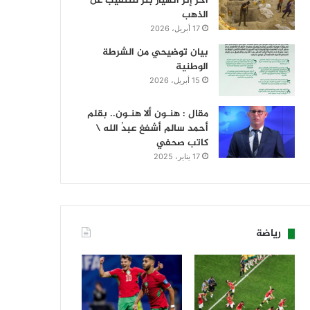
آخر إثر انهيار بئر للتنقيب عن
الذهب
17 أبريل، 2026
بيان توضيحي من الشرطة
الوطنية
15 أبريل، 2026
مقال : هنـون ألا هنـون.. بقلم
أحمد سالم أشفغ عبدُ الله \
كاتب صحفي
17 يناير، 2025
رياضة