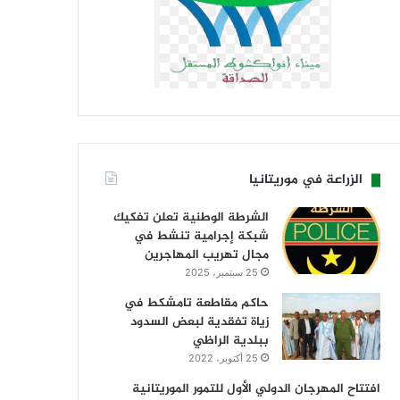
الزراعة في موريتانيا
الشرطة الوطنية تعلن تفكيك
شبكة إجرامية تنشط في
مجال تهريب المهاجرين
25 سبتمبر، 2025
حاكم مقاطعة تامشكط في
زياة تفقدية لبعض السدود
ببلدية الراظي
25 أكتوبر، 2022
افتتاح المهرجان الدولي الأول للتمور الموريتانية