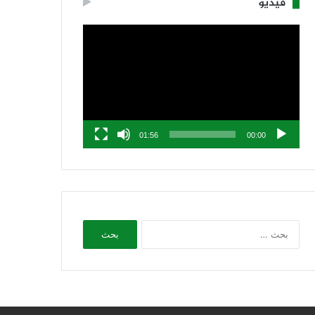
فيديو
مشغل
الفيديو
01:56
00:00
البحث
عن: