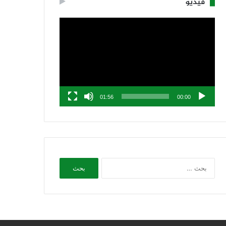
فيديو
مشغل
الفيديو
01:56
00:00
البحث
عن: