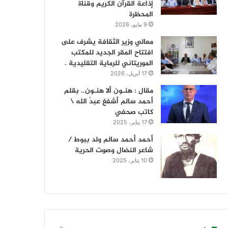
إذاعة القرآن الكريم وقناة
المحظرة
9 مايو، 2026
معالي وزير الثقافة يشرف على
افتتاح المقر الجديد للمكتب
الموريتاني للرماية التقليدية .
17 أبريل، 2026
مقال : هنـون ألا هنـون.. بقلم
أحمد سالم أشفغ عبدُ الله \
كاتب صحفي
17 يناير، 2025
أحمد أحمد سالم ولد ببوط /
شاعر النضال وصوت الحرية
10 يناير، 2025