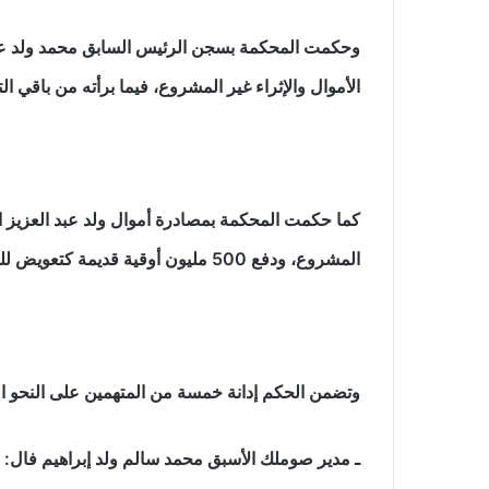
وحكمت المحكمة بسجن الرئيس السابق محمد ولد عبد
الأموال والإثراء غير المشروع، فيما برأته من باقي الت
كما حكمت المحكمة بمصادرة أموال ولد عبد العزيز ا
المشروع، ودفع 500 مليون أوقية قديمة كتعويض للخزينة العامة، مع حرمانه من الحقوق المدنية.
وتضمن الحكم إدانة خمسة من المتهمين على النحو ال
ـ مدير صوملك الأسبق محمد سالم ولد إبراهيم فال: