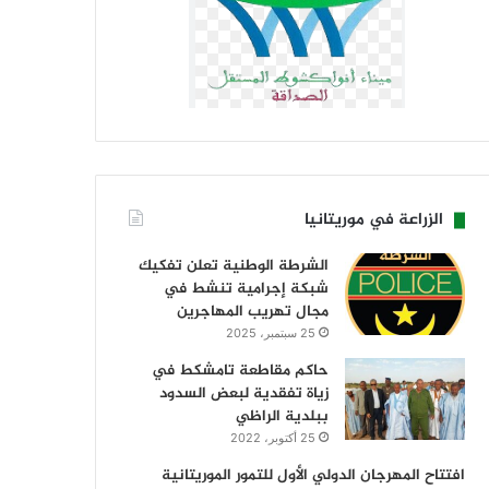
الزراعة في موريتانيا
الشرطة الوطنية تعلن تفكيك
شبكة إجرامية تنشط في
مجال تهريب المهاجرين
25 سبتمبر، 2025
حاكم مقاطعة تامشكط في
زياة تفقدية لبعض السدود
ببلدية الراظي
25 أكتوبر، 2022
افتتاح المهرجان الدولي الأول للتمور الموريتانية