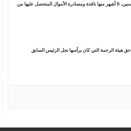
أدانته المحكمة بتهمة إخفاء عائدات جرمية والحبس سنين، 6 أشهر منها نافذة ومصادرة الأموال المتحصل عليها من
ق هيئة الرحمة التي كان يرأسها نجل الرئيس السابق