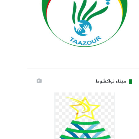
ميناء نواكشوط