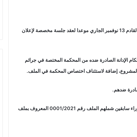
حددت محكمة الاستئناف في نواكشوط يوم الأربعاء القادم 13 نوفمبر الجاري موعدا لعقد جلسة مخصصة لإعلان
حكام الإدانة الصادرة ضده من المحكمة المختصة في جرائم
 المشروع، إضافة لاستئناف اختصاص المحكمة في الملف.
لصادرة ضدهم.
وكانت المحكمة المختصة في جرائم الفساد أربعة وزراء سابقين شملهم الملف رقم 0001/2021 المعروف بملف