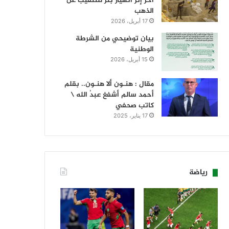
آخر إثر انهيار بئر للتنقيب عن
الذهب
17 أبريل، 2026
بيان توضيحي من الشرطة
الوطنية
15 أبريل، 2026
مقال : هنـون ألا هنـون.. بقلم
أحمد سالم أشفغ عبدُ الله \
كاتب صحفي
17 يناير، 2025
رياضة