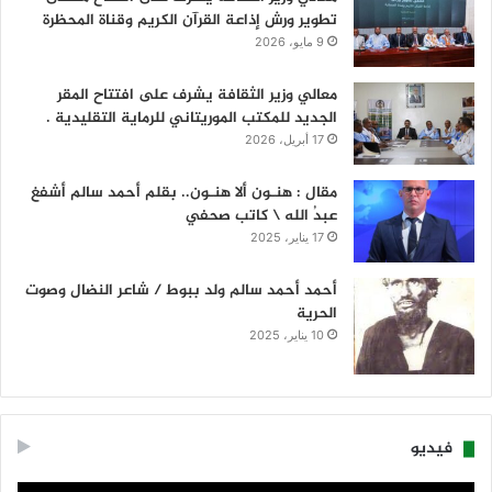
تطوير ورش إذاعة القرآن الكريم وقناة المحظرة
9 مايو، 2026
معالي وزير الثقافة يشرف على افتتاح المقر
الجديد للمكتب الموريتاني للرماية التقليدية .
17 أبريل، 2026
مقال : هنـون ألا هنـون.. بقلم أحمد سالم أشفغ
عبدُ الله \ كاتب صحفي
17 يناير، 2025
أحمد أحمد سالم ولد ببوط / شاعر النضال وصوت
الحرية
10 يناير، 2025
فيديو