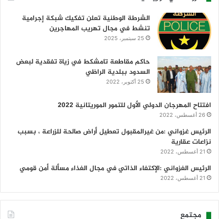
الشرطة الوطنية تعلن تفكيك شبكة إجرامية
تنشط في مجال تهريب المهاجرين
25 سبتمبر، 2025
حاكم مقاطعة تامشكط في زياة تفقدية لبعض
السدود ببلدية الراظي
25 أكتوبر، 2022
افتتاح المهرجان الدولي الأول للتمور الموريتانية 2022
26 أغسطس، 2022
الرئيس غزواني :من غيرالمقبول تعطيل أراض صالحة للزراعة ، بسبب
نزاعات عقارية
21 أغسطس، 2022
الرئيس الغزواني :الإكتفاء الذاتي في مجال الغذاء مسألة أمن قومي
21 أغسطس، 2022
مجتمع