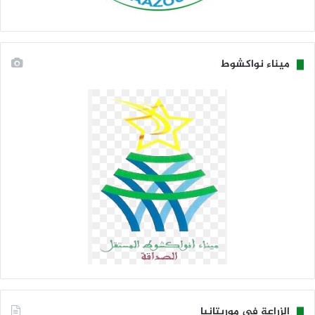
ميناء نواكشوط
الزراعة في موريتانيا