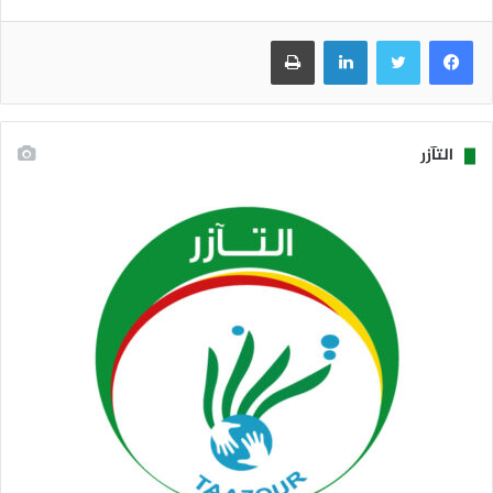
فيسبوك
تويتر
لينكدإن
طباعة
التآزر