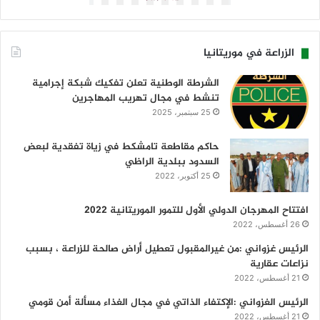
الزراعة في موريتانيا
الشرطة الوطنية تعلن تفكيك شبكة إجرامية
تنشط في مجال تهريب المهاجرين
25 سبتمبر، 2025
حاكم مقاطعة تامشكط في زياة تفقدية لبعض
السدود ببلدية الراظي
25 أكتوبر، 2022
افتتاح المهرجان الدولي الأول للتمور الموريتانية 2022
26 أغسطس، 2022
الرئيس غزواني :من غيرالمقبول تعطيل أراض صالحة للزراعة ، بسبب
نزاعات عقارية
21 أغسطس، 2022
الرئيس الغزواني :الإكتفاء الذاتي في مجال الغذاء مسألة أمن قومي
21 أغسطس، 2022