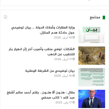
مجتمع
وزارة العقارات وأملاك الدولة … بيان توضيحي
حول حادثة هدم المنازل.
19 أبريل، 2026
الشكات: توفي منقب وأصيب آخر إثر انهيار بئر
للتنقيب عن الذهب
17 أبريل، 2026
بيان توضيحي من الشرطة الوطنية
15 أبريل، 2026
مقال : هنـون ألا هنـون.. بقلم أحمد سالم أشفغ
عبدُ الله \ كاتب صحفي
17 يناير، 2025