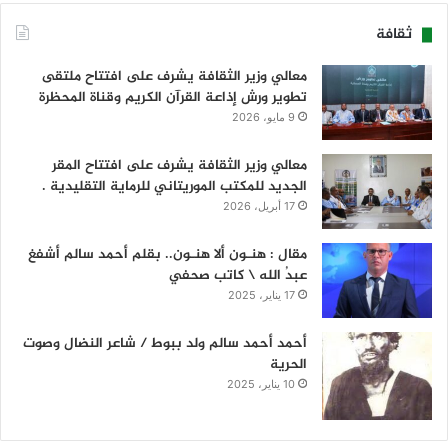
ثقافة
معالي وزير الثقافة يشرف على افتتاح ملتقى
تطوير ورش إذاعة القرآن الكريم وقناة المحظرة
9 مايو، 2026
معالي وزير الثقافة يشرف على افتتاح المقر
الجديد للمكتب الموريتاني للرماية التقليدية .
17 أبريل، 2026
مقال : هنـون ألا هنـون.. بقلم أحمد سالم أشفغ
عبدُ الله \ كاتب صحفي
17 يناير، 2025
أحمد أحمد سالم ولد ببوط / شاعر النضال وصوت
الحرية
10 يناير، 2025