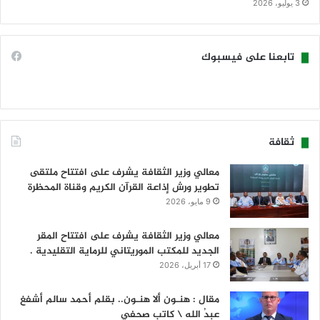
3 يوليو، 2026
تابعنا على فيسبوك
ثقافة
معالي وزير الثقافة يشرف على افتتاح ملتقى
تطوير ورش إذاعة القرآن الكريم وقناة المحظرة
9 مايو، 2026
معالي وزير الثقافة يشرف على افتتاح المقر
الجديد للمكتب الموريتاني للرماية التقليدية .
17 أبريل، 2026
مقال : هنـون ألا هنـون.. بقلم أحمد سالم أشفغ
عبدُ الله \ كاتب صحفي