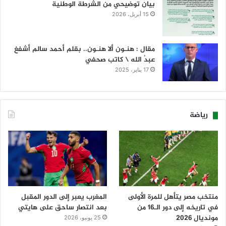
بيان توضيحي من الشرطة الوطنية
15 أبريل، 2026
مقال : هنـون ألا هنـون.. بقلم أحمد سالم أشفغ
عبدُ الله \ كاتب صحفي
17 يناير، 2025
رياضة
منتخب مصر يتأهل للمرة الأولى
المغرب يعبر إلى الدور المقبل
في تاريخه إلى دور الـ16 من
بعد انتصار ساحق على هايتي
مونديال 2026
25 يونيو، 2026