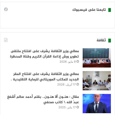
تابعنا على فيسبوك
ثقافة
معالي وزير الثقافة يشرف على افتتاح ملتقى
تطوير ورش إذاعة القرآن الكريم وقناة المحظرة
9 مايو، 2026
معالي وزير الثقافة يشرف على افتتاح المقر
الجديد للمكتب الموريتاني للرماية التقليدية .
17 أبريل، 2026
مقال : هنـون ألا هنـون.. بقلم أحمد سالم أشفغ
عبدُ الله \ كاتب صحفي
17 يناير، 2025