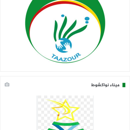
ميناء نواكشوط