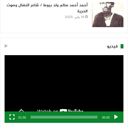
أحمد أحمد سالم ولد ببوط / شاعر النضال وصوت
الحرية
10 يناير، 2025
فيديو
مشغل
الفيديو
01:56
00:00