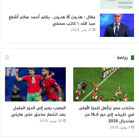
مقال : هنـون ألا هنـون.. بقلم أحمد سالم أشفغ
عبدُ الله \ كاتب صحفي
17 يناير، 2025
رياضة
منتخب مصر يتأهل للمرة الأولى
المغرب يعبر إلى الدور المقبل
في تاريخه إلى دور الـ16 من
بعد انتصار ساحق على هايتي
مونديال 2026
25 يونيو، 2026
3 يوليو، 2026