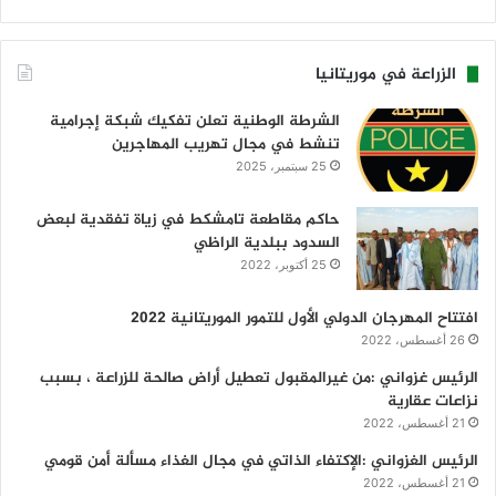
الزراعة في موريتانيا
الشرطة الوطنية تعلن تفكيك شبكة إجرامية
تنشط في مجال تهريب المهاجرين
25 سبتمبر، 2025
حاكم مقاطعة تامشكط في زياة تفقدية لبعض
السدود ببلدية الراظي
25 أكتوبر، 2022
افتتاح المهرجان الدولي الأول للتمور الموريتانية 2022
26 أغسطس، 2022
الرئيس غزواني :من غيرالمقبول تعطيل أراض صالحة للزراعة ، بسبب
نزاعات عقارية
21 أغسطس، 2022
الرئيس الغزواني :الإكتفاء الذاتي في مجال الغذاء مسألة أمن قومي
21 أغسطس، 2022