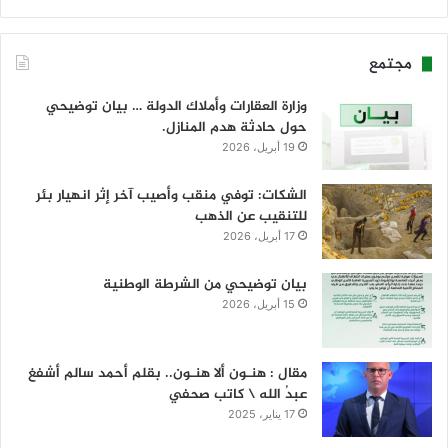
مجتمع
وزارة العقارات وأملاك الدولة … بيان توضيحي
حول حادثة هدم المنازل.
19 أبريل، 2026
الشكات: توفي منقب وأصيب آخر إثر انهيار بئر
للتنقيب عن الذهب
17 أبريل، 2026
بيان توضيحي من الشرطة الوطنية
15 أبريل، 2026
مقال : هنـون ألا هنـون.. بقلم أحمد سالم أشفغ
عبدُ الله \ كاتب صحفي
17 يناير، 2025