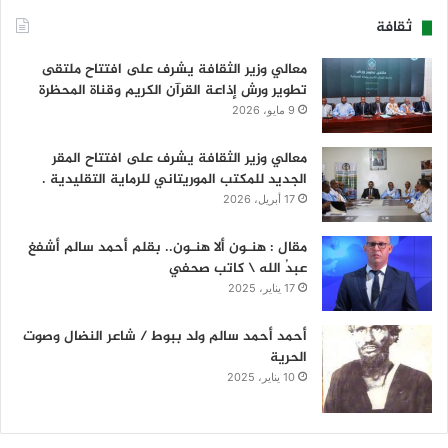
ثقافة
معالي وزير الثقافة يشرف على افتتاح ملتقى
تطوير ورش إذاعة القرآن الكريم وقناة المحظرة
9 مايو، 2026
معالي وزير الثقافة يشرف على افتتاح المقر
الجديد للمكتب الموريتاني للرماية التقليدية .
17 أبريل، 2026
مقال : هنـون ألا هنـون.. بقلم أحمد سالم أشفغ
عبدُ الله \ كاتب صحفي
17 يناير، 2025
أحمد أحمد سالم ولد ببوط / شاعر النضال وصوت
الحرية
10 يناير، 2025