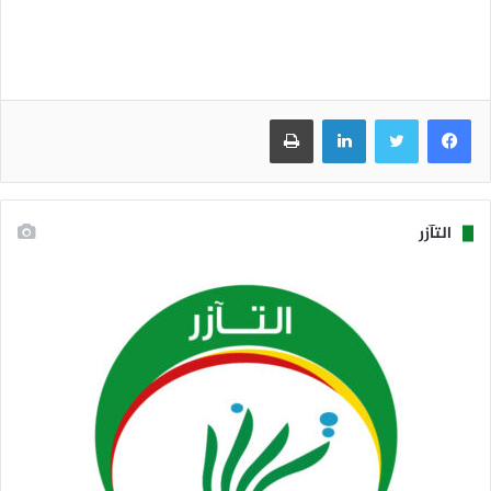
فيسبوك
تويتر
لينكدإن
طباعة
التآزر