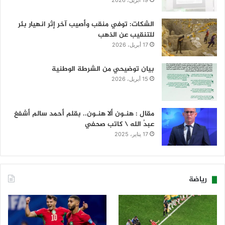
19 أبريل، 2026
الشكات: توفي منقب وأصيب آخر إثر انهيار بئر
للتنقيب عن الذهب
17 أبريل، 2026
بيان توضيحي من الشرطة الوطنية
15 أبريل، 2026
مقال : هنـون ألا هنـون.. بقلم أحمد سالم أشفغ
عبدُ الله \ كاتب صحفي
17 يناير، 2025
رياضة