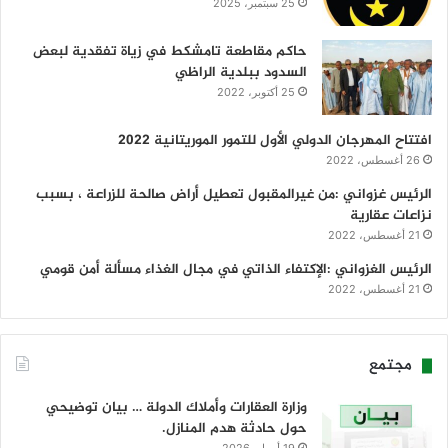
25 سبتمبر، 2025
حاكم مقاطعة تامشكط في زياة تفقدية لبعض
السدود ببلدية الراظي
25 أكتوبر، 2022
افتتاح المهرجان الدولي الأول للتمور الموريتانية 2022
26 أغسطس، 2022
الرئيس غزواني :من غيرالمقبول تعطيل أراض صالحة للزراعة ، بسبب
نزاعات عقارية
21 أغسطس، 2022
الرئيس الغزواني :الإكتفاء الذاتي في مجال الغذاء مسألة أمن قومي
21 أغسطس، 2022
مجتمع
وزارة العقارات وأملاك الدولة … بيان توضيحي
حول حادثة هدم المنازل.