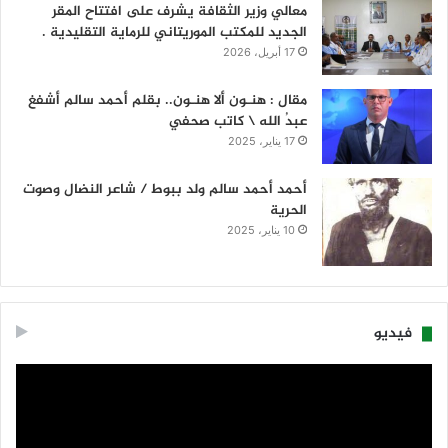
معالي وزير الثقافة يشرف على افتتاح المقر
الجديد للمكتب الموريتاني للرماية التقليدية .
17 أبريل، 2026
مقال : هنـون ألا هنـون.. بقلم أحمد سالم أشفغ
عبدُ الله \ كاتب صحفي
17 يناير، 2025
أحمد أحمد سالم ولد ببوط / شاعر النضال وصوت
الحرية
10 يناير، 2025
فيديو
مشغل
الفيديو