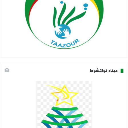
ميناء نواكشوط