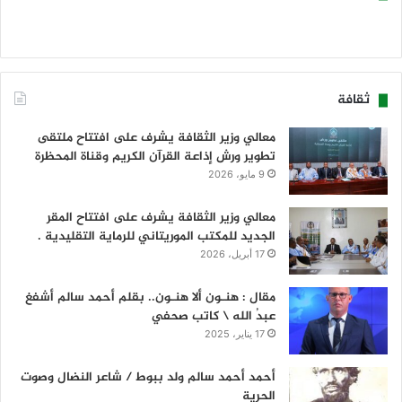
ثقافة
معالي وزير الثقافة يشرف على افتتاح ملتقى
تطوير ورش إذاعة القرآن الكريم وقناة المحظرة
9 مايو، 2026
معالي وزير الثقافة يشرف على افتتاح المقر
الجديد للمكتب الموريتاني للرماية التقليدية .
17 أبريل، 2026
مقال : هنـون ألا هنـون.. بقلم أحمد سالم أشفغ
عبدُ الله \ كاتب صحفي
17 يناير، 2025
أحمد أحمد سالم ولد ببوط / شاعر النضال وصوت
الحرية