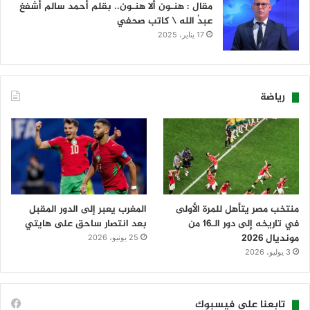
مقال : هنـون ألا هنـون.. بقلم أحمد سالم أشفغ
عبدُ الله \ كاتب صحفي
17 يناير، 2025
رياضة
منتخب مصر يتأهل للمرة الأولى
المغرب يعبر إلى الدور المقبل
في تاريخه إلى دور الـ16 من
بعد انتصار ساحق على هايتي
مونديال 2026
25 يونيو، 2026
3 يوليو، 2026
تابعنا على فيسبوك