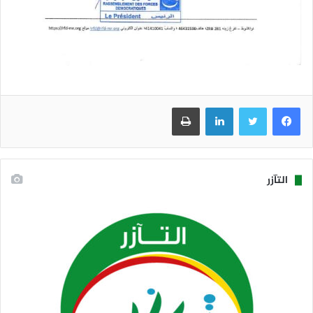
فيسبوك
تويتر
لينكدإن
طباعة
التآزر