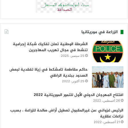
الزراعة في موريتانيا
الشرطة الوطنية تعلن تفكيك شبكة إجرامية
تنشط في مجال تهريب المهاجرين
25 سبتمبر، 2025
حاكم مقاطعة تامشكط في زياة تفقدية لبعض
السدود ببلدية الراظي
25 أكتوبر، 2022
افتتاح المهرجان الدولي الأول للتمور الموريتانية 2022
26 أغسطس، 2022
الرئيس غزواني :من غيرالمقبول تعطيل أراض صالحة للزراعة ، بسبب
نزاعات عقارية
21 أغسطس، 2022