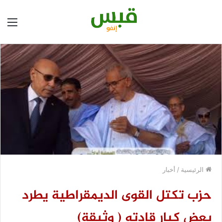
الق
الرئيسية
/
أخبار
حزب تكتل القوى الديمقراطية يطرد
بعض كبار قادته ( وثيقة)