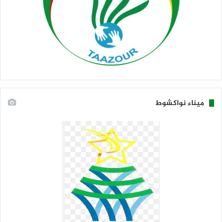
ميناء نواكشوط