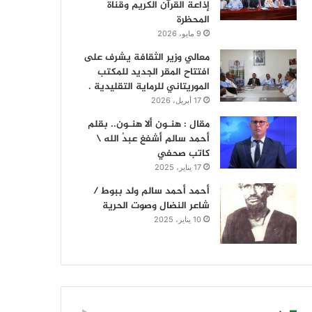
إذاعة القرآن الكريم وقناة
المحظرة
9 مايو، 2026
معالي وزير الثقافة يشرف على
افتتاح المقر الجديد للمكتب
الموريتاني للرماية التقليدية .
17 أبريل، 2026
مقال : هنـون ألا هنـون.. بقلم
أحمد سالم أشفغ عبدُ الله \
كاتب صحفي
17 يناير، 2025
أحمد أحمد سالم ولد ببوط /
شاعر النضال وصوت الحرية
10 يناير، 2025