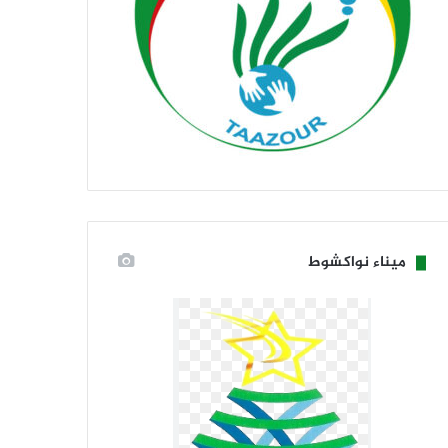
ميناء نواكشوط