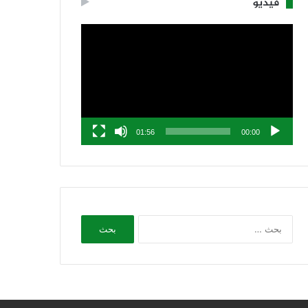
فيديو
مشغل
الفيديو
01:56
00:00
البحث
عن: