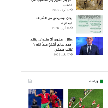
آخر إثر انهيار بئر للتنقيب عن
الذهب
17 أبريل، 2026
بيان توضيحي من الشرطة
الوطنية
15 أبريل، 2026
مقال : هنـون ألا هنـون.. بقلم
أحمد سالم أشفغ عبدُ الله \
كاتب صحفي
17 يناير، 2025
رياضة