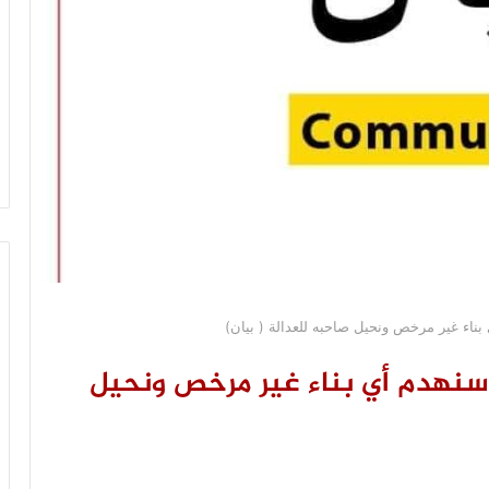
بناء غير مرخص ونحيل صاحبه للعدالة ( بيان)
 سنهدم أي بناء غير مرخص ونحيل