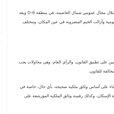
“رصدت مصالح الرقابة الحضرية، محاولة جديدة لاحتلال مجال عمومي شمال العاصمة، في منطقة O-6 وبعد
مومية وأزالت الخيم المضروبة في عين المكان، ومختلف
ين على تطبيق القانون، والرأي العام، وهي محاولات يجب
خالفة للقانون.
 بناء على أساس وثائق ملكية صحيحة، بأي حال، خاصة في
الإسكان، وكذلك رقمنة وثائق الملكية المؤرشفة على