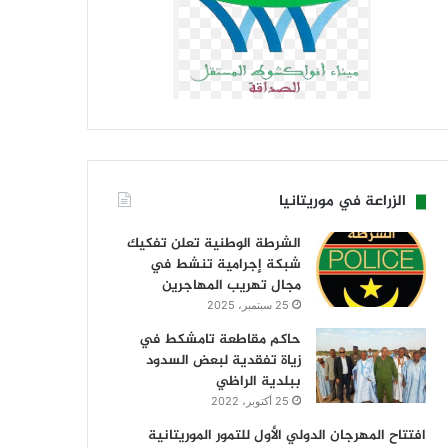
الزراعة في موريتانيا
الشرطة الوطنية تعلن تفكيك
شبكة إجرامية تنشط في
مجال تهريب المهاجرين
25 سبتمبر، 2025
حاكم مقاطعة تامشكط في
زياة تفقدية لبعض السدود
ببلدية الراظي
25 أكتوبر، 2022
افتتاح المهرجان الدولي الأول للتمور الموريتانية