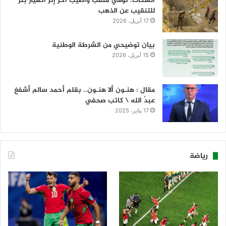
الشكات: توفي منقب وأصيب آخر إثر انهيار بئر
للتنقيب عن الذهب
17 أبريل، 2026
بيان توضيحي من الشرطة الوطنية
15 أبريل، 2026
مقال : هنـون ألا هنـون.. بقلم أحمد سالم أشفغ
عبدُ الله \ كاتب صحفي
17 يناير، 2025
رياضة