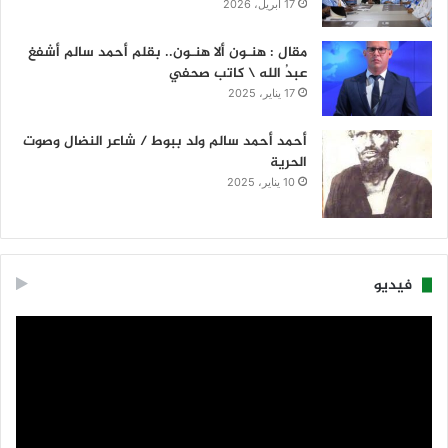
17 أبريل، 2026
مقال : هنـون ألا هنـون.. بقلم أحمد سالم أشفغ
عبدُ الله \ كاتب صحفي
17 يناير، 2025
أحمد أحمد سالم ولد ببوط / شاعر النضال وصوت
الحرية
10 يناير، 2025
فيديو
مشغل
الفيديو