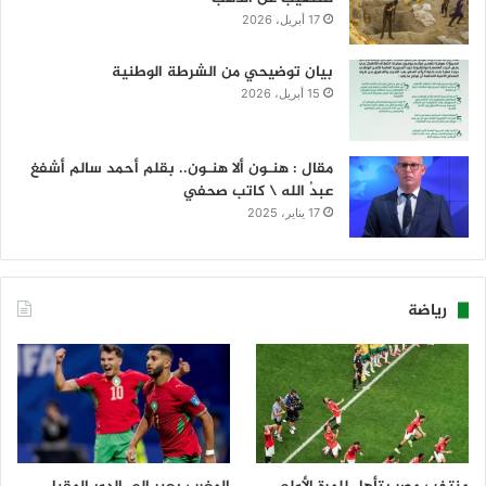
17 أبريل، 2026
بيان توضيحي من الشرطة الوطنية
15 أبريل، 2026
مقال : هنـون ألا هنـون.. بقلم أحمد سالم أشفغ
عبدُ الله \ كاتب صحفي
17 يناير، 2025
رياضة