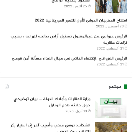
السدود ببلدية الراظي
25 أكتوبر، 2022
افتتاح المهرجان الدولي الأول للتمور الموريتانية 2022
26 أغسطس، 2022
الرئيس غزواني :من غيرالمقبول تعطيل أراض صالحة للزراعة ، بسبب
نزاعات عقارية
21 أغسطس، 2022
الرئيس الغزواني :الإكتفاء الذاتي في مجال الغذاء مسألة أمن قومي
21 أغسطس، 2022
مجتمع
وزارة العقارات وأملاك الدولة … بيان توضيحي
حول حادثة هدم المنازل.
19 أبريل، 2026
الشكات: توفي منقب وأصيب آخر إثر انهيار بئر
للتنقيب عن الذهب