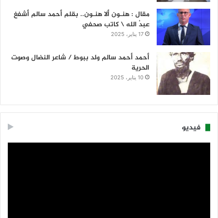
مقال : هنـون ألا هنـون.. بقلم أحمد سالم أشفغ
عبدُ الله \ كاتب صحفي
17 يناير، 2025
أحمد أحمد سالم ولد ببوط / شاعر النضال وصوت
الحرية
10 يناير، 2025
فيديو
مشغل
الفيديو