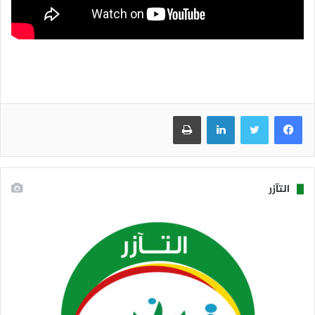
فيسبوك
تويتر
لينكدإن
طباعة
التآزر