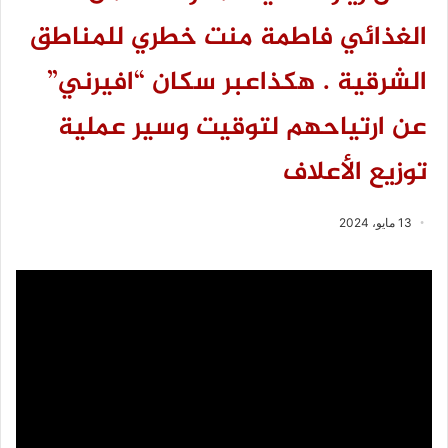
الغذائي فاطمة منت خطري للمناطق
الشرقية . هكذاعبر سكان “افيرني”
عن ارتياحهم لتوقيت وسير عملية
توزيع الأعلاف
13 مايو، 2024