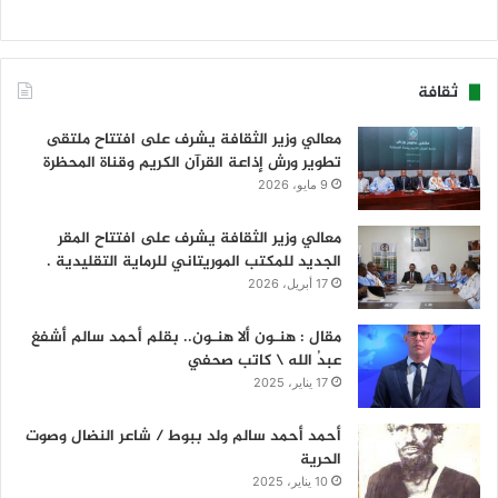
ثقافة
معالي وزير الثقافة يشرف على افتتاح ملتقى
تطوير ورش إذاعة القرآن الكريم وقناة المحظرة
9 مايو، 2026
معالي وزير الثقافة يشرف على افتتاح المقر
الجديد للمكتب الموريتاني للرماية التقليدية .
17 أبريل، 2026
مقال : هنـون ألا هنـون.. بقلم أحمد سالم أشفغ
عبدُ الله \ كاتب صحفي
17 يناير، 2025
أحمد أحمد سالم ولد ببوط / شاعر النضال وصوت
الحرية
10 يناير، 2025