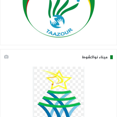
ميناء نواكشوط