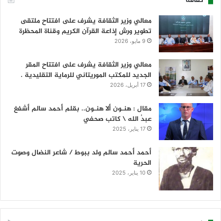
ثقافة
معالي وزير الثقافة يشرف على افتتاح ملتقى
تطوير ورش إذاعة القرآن الكريم وقناة المحظرة
9 مايو، 2026
معالي وزير الثقافة يشرف على افتتاح المقر
الجديد للمكتب الموريتاني للرماية التقليدية .
17 أبريل، 2026
مقال : هنـون ألا هنـون.. بقلم أحمد سالم أشفغ
عبدُ الله \ كاتب صحفي
17 يناير، 2025
أحمد أحمد سالم ولد ببوط / شاعر النضال وصوت
الحرية
10 يناير، 2025