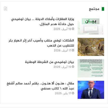
مجتمع
وزارة العقارات وأملاك الدولة … بيان توضيحي
حول حادثة هدم المنازل.
19 أبريل، 2026
الشكات: توفي منقب وأصيب آخر إثر انهيار بئر
للتنقيب عن الذهب
17 أبريل، 2026
بيان توضيحي من الشرطة الوطنية
15 أبريل، 2026
مقال : هنـون ألا هنـون.. بقلم أحمد سالم أشفغ
عبدُ الله \ كاتب صحفي
17 يناير، 2025