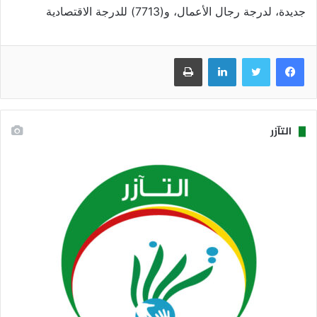
جديدة، لدرجة رجال الأعمال، و(7713) للدرجة الاقتصادية
فيسبوك
تويتر
لينكدإن
طباعة
التآزر