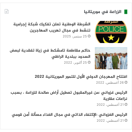
الزراعة في موريتانيا
الشرطة الوطنية تعلن تفكيك شبكة إجرامية
تنشط في مجال تهريب المهاجرين
25 سبتمبر، 2025
حاكم مقاطعة تامشكط في زياة تفقدية لبعض
السدود ببلدية الراظي
25 أكتوبر، 2022
افتتاح المهرجان الدولي الأول للتمور الموريتانية 2022
26 أغسطس، 2022
الرئيس غزواني :من غيرالمقبول تعطيل أراض صالحة للزراعة ، بسبب
نزاعات عقارية
21 أغسطس، 2022
الرئيس الغزواني :الإكتفاء الذاتي في مجال الغذاء مسألة أمن قومي
21 أغسطس، 2022