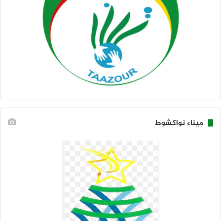
ميناء نواكشوط