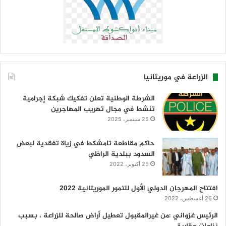
الزراعة في موريتانيا
الشرطة الوطنية تعلن تفكيك شبكة إجرامية
تنشط في مجال تهريب المهاجرين
25 سبتمبر، 2025
حاكم مقاطعة تامشكط في زياة تفقدية لبعض
السدود ببلدية الراظي
25 أكتوبر، 2022
افتتاح المهرجان الدولي الأول للتمور الموريتانية 2022
26 أغسطس، 2022
الرئيس غزواني :من غيرالمقبول تعطيل أراض صالحة للزراعة ، بسبب