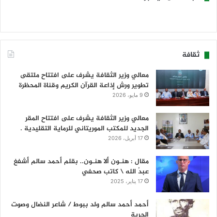
ثقافة
معالي وزير الثقافة يشرف على افتتاح ملتقى
تطوير ورش إذاعة القرآن الكريم وقناة المحظرة
9 مايو، 2026
معالي وزير الثقافة يشرف على افتتاح المقر
الجديد للمكتب الموريتاني للرماية التقليدية .
17 أبريل، 2026
مقال : هنـون ألا هنـون.. بقلم أحمد سالم أشفغ
عبدُ الله \ كاتب صحفي
17 يناير، 2025
أحمد أحمد سالم ولد ببوط / شاعر النضال وصوت
الحرية