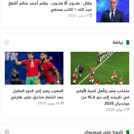
مقال : هنـون ألا هنـون.. بقلم أحمد سالم أشفغ
عبدُ الله \ كاتب صحفي
17 يناير، 2025
رياضة
منتخب مصر يتأهل للمرة الأولى
المغرب يعبر إلى الدور المقبل
في تاريخه إلى دور الـ16 من
بعد انتصار ساحق على هايتي
مونديال 2026
25 يونيو، 2026
3 يوليو، 2026
تابعنا على فيسبوك