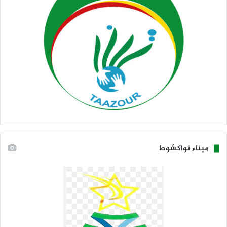
ميناء نواكشوط