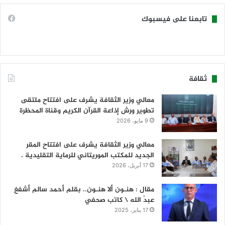
تابعنا على فيسبوك
ثقافة
معالي وزير الثقافة يشرف على افتتاح ملتقى
تطوير ورش إذاعة القرآن الكريم وقناة المحظرة
9 مايو، 2026
معالي وزير الثقافة يشرف على افتتاح المقر
الجديد للمكتب الموريتاني للرماية التقليدية .
17 أبريل، 2026
مقال : هنـون ألا هنـون.. بقلم أحمد سالم أشفغ
عبدُ الله \ كاتب صحفي
17 يناير، 2025