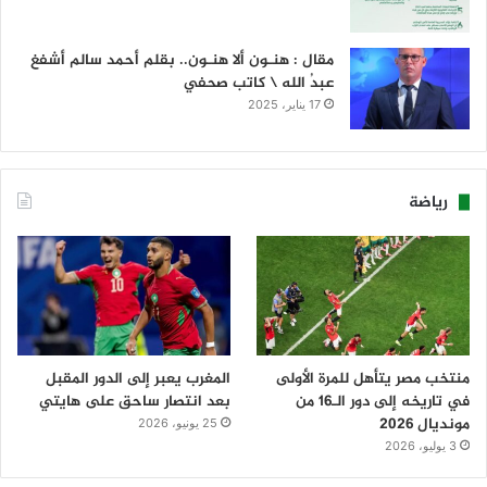
مقال : هنـون ألا هنـون.. بقلم أحمد سالم أشفغ
عبدُ الله \ كاتب صحفي
17 يناير، 2025
رياضة
منتخب مصر يتأهل للمرة الأولى
المغرب يعبر إلى الدور المقبل
في تاريخه إلى دور الـ16 من
بعد انتصار ساحق على هايتي
مونديال 2026
25 يونيو، 2026
3 يوليو، 2026