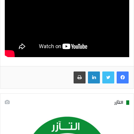
فيسبوك
تويتر
لينكدإن
طباعة
التآزر