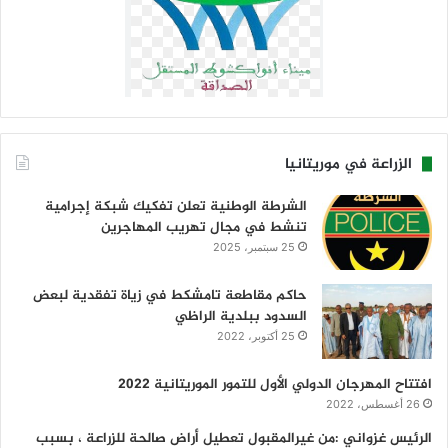
الزراعة في موريتانيا
الشرطة الوطنية تعلن تفكيك شبكة إجرامية
تنشط في مجال تهريب المهاجرين
25 سبتمبر، 2025
حاكم مقاطعة تامشكط في زياة تفقدية لبعض
السدود ببلدية الراظي
25 أكتوبر، 2022
افتتاح المهرجان الدولي الأول للتمور الموريتانية 2022
26 أغسطس، 2022
الرئيس غزواني :من غيرالمقبول تعطيل أراض صالحة للزراعة ، بسبب