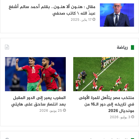
مقال : هنـون ألا هنـون.. بقلم أحمد سالم أشفغ
عبدُ الله \ كاتب صحفي
17 يناير، 2025
رياضة
منتخب مصر يتأهل للمرة الأولى
المغرب يعبر إلى الدور المقبل
في تاريخه إلى دور الـ16 من
بعد انتصار ساحق على هايتي
مونديال 2026
25 يونيو، 2026
3 يوليو، 2026