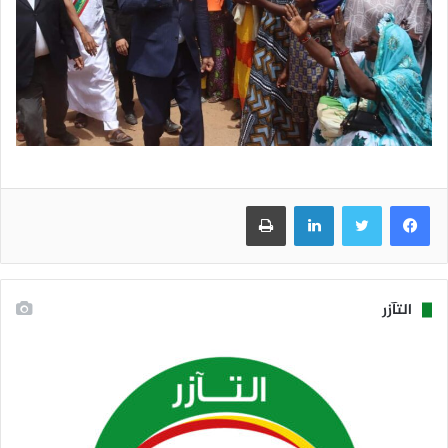
فيسبوك
تويتر
لينكدإن
طباعة
التآزر