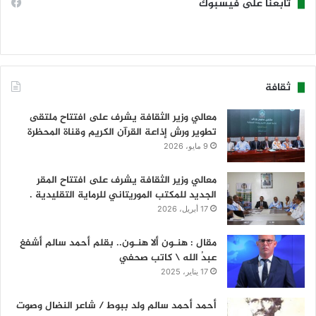
تابعنا على فيسبوك
ثقافة
معالي وزير الثقافة يشرف على افتتاح ملتقى
تطوير ورش إذاعة القرآن الكريم وقناة المحظرة
9 مايو، 2026
معالي وزير الثقافة يشرف على افتتاح المقر
الجديد للمكتب الموريتاني للرماية التقليدية .
17 أبريل، 2026
مقال : هنـون ألا هنـون.. بقلم أحمد سالم أشفغ
عبدُ الله \ كاتب صحفي
17 يناير، 2025
أحمد أحمد سالم ولد ببوط / شاعر النضال وصوت