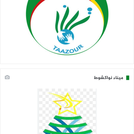
ميناء نواكشوط