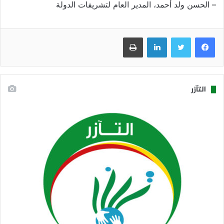
– الحسن ولد أحمد، المدير العام لتشريفات الدولة
فيسبوك
تويتر
لينكدإن
طباعة
التآزر