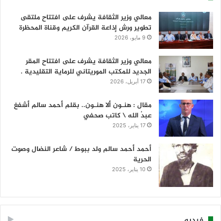
معالي وزير الثقافة يشرف على افتتاح ملتقى
تطوير ورش إذاعة القرآن الكريم وقناة المحظرة
9 مايو، 2026
معالي وزير الثقافة يشرف على افتتاح المقر
الجديد للمكتب الموريتاني للرماية التقليدية .
17 أبريل، 2026
مقال : هنـون ألا هنـون.. بقلم أحمد سالم أشفغ
عبدُ الله \ كاتب صحفي
17 يناير، 2025
أحمد أحمد سالم ولد ببوط / شاعر النضال وصوت
الحرية
10 يناير، 2025
فيديو