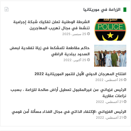
الزراعة في موريتانيا
الشرطة الوطنية تعلن تفكيك شبكة إجرامية
تنشط في مجال تهريب المهاجرين
25 سبتمبر، 2025
حاكم مقاطعة تامشكط في زياة تفقدية لبعض
السدود ببلدية الراظي
25 أكتوبر، 2022
افتتاح المهرجان الدولي الأول للتمور الموريتانية 2022
26 أغسطس، 2022
الرئيس غزواني :من غيرالمقبول تعطيل أراض صالحة للزراعة ، بسبب
نزاعات عقارية
21 أغسطس، 2022
الرئيس الغزواني :الإكتفاء الذاتي في مجال الغذاء مسألة أمن قومي
21 أغسطس، 2022