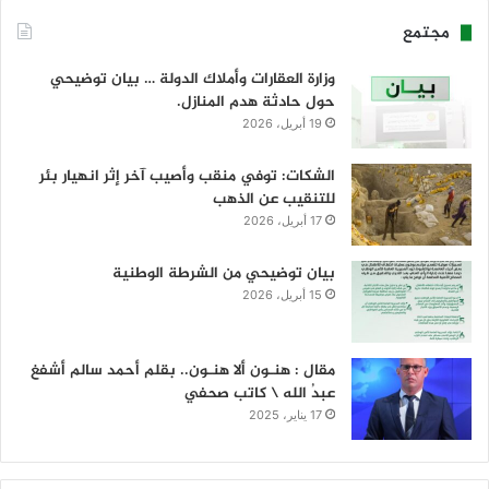
مجتمع
وزارة العقارات وأملاك الدولة … بيان توضيحي
حول حادثة هدم المنازل.
19 أبريل، 2026
الشكات: توفي منقب وأصيب آخر إثر انهيار بئر
للتنقيب عن الذهب
17 أبريل، 2026
بيان توضيحي من الشرطة الوطنية
15 أبريل، 2026
مقال : هنـون ألا هنـون.. بقلم أحمد سالم أشفغ
عبدُ الله \ كاتب صحفي
17 يناير، 2025