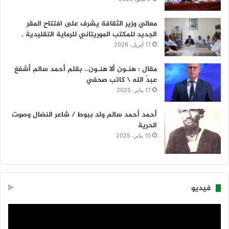
معالي وزير الثقافة يشرف على افتتاح المقر
الجديد للمكتب الموريتاني للرماية التقليدية .
17 أبريل، 2026
مقال : هنـون ألا هنـون.. بقلم أحمد سالم أشفغ
عبدُ الله \ كاتب صحفي
17 يناير، 2025
أحمد أحمد سالم ولد ببوط / شاعر النضال وصوت
الحرية
10 يناير، 2025
فيديو
مشغل
الفيديو