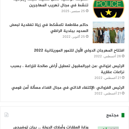
تنشط في مجال تهريب المهاجرين
25 سبتمبر، 2025
حاكم مقاطعة تامشكط في زياة تفقدية لبعض
السدود ببلدية الراظي
25 أكتوبر، 2022
افتتاح المهرجان الدولي الأول للتمور الموريتانية 2022
26 أغسطس، 2022
الرئيس غزواني :من غيرالمقبول تعطيل أراض صالحة للزراعة ، بسبب
نزاعات عقارية
21 أغسطس، 2022
الرئيس الغزواني :الإكتفاء الذاتي في مجال الغذاء مسألة أمن قومي
21 أغسطس، 2022
مجتمع
وزارة العقارات وأملاك الدولة … بيان توضيحي