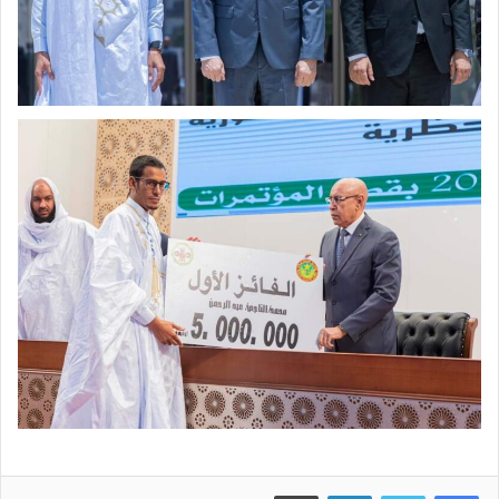
فيسبوك
تويتر
لينكدإن
طباعة