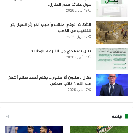
حول حادثة هدم المنازل.
19 أبريل، 2026
الشكات: توفي منقب وأصيب آخر إثر انهيار بئر
للتنقيب عن الذهب
17 أبريل، 2026
بيان توضيحي من الشرطة الوطنية
15 أبريل، 2026
مقال : هنـون ألا هنـون.. بقلم أحمد سالم أشفغ
عبدُ الله \ كاتب صحفي
17 يناير، 2025
رياضة