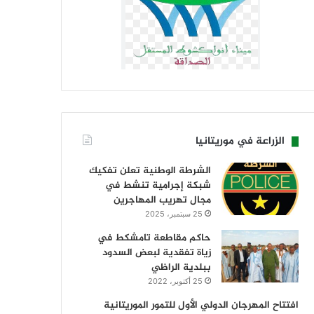
الزراعة في موريتانيا
الشرطة الوطنية تعلن تفكيك
شبكة إجرامية تنشط في
مجال تهريب المهاجرين
25 سبتمبر، 2025
حاكم مقاطعة تامشكط في
زياة تفقدية لبعض السدود
ببلدية الراظي
25 أكتوبر، 2022
افتتاح المهرجان الدولي الأول للتمور الموريتانية