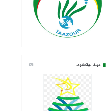
ميناء نواكشوط