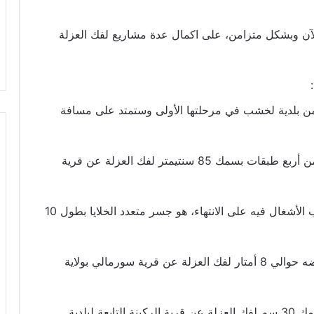
آن وبشكل متزامن، على اكمال عدة مشاريع لفك العزلة
من بلدية لخشب في مرحلتها الأولى وستمتد على مسافة
– طريق يبلغ طوله 5500 مترا وبعرض 7,5 متر، ومن أربع طبقات بسمك 85 سنتيمتر لفك العزلة عن قرية
– بناء جسر جكه المائي في ولاية اترارزة الذي قارب الأشغال فيه على الانتهاء، هو جسر متعدد الخلايا بطول 10
– جسر مائي متعدد الخلايا يبلغ طوله 40 مترا وعرضه حوالي 8 أمتار لفك العزلة عن قرية سورمالي بولاية
– طريق رملي يبلغ طوله 1,5 كلم وعرضه 6 م وبسمك 30 سم لفك العزلة عن قرية الركينة التابعة لبلدية