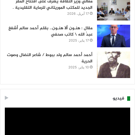
معالي وزير الثقافة يشرف على افتتاح المقر
الجديد للمكتب الموريتاني للرماية التقليدية .
17 أبريل، 2026
مقال : هنـون ألا هنـون.. بقلم أحمد سالم أشفغ
عبدُ الله \ كاتب صحفي
17 يناير، 2025
أحمد أحمد سالم ولد ببوط / شاعر النضال وصوت
الحرية
10 يناير، 2025
فيديو
مشغل
الفيديو