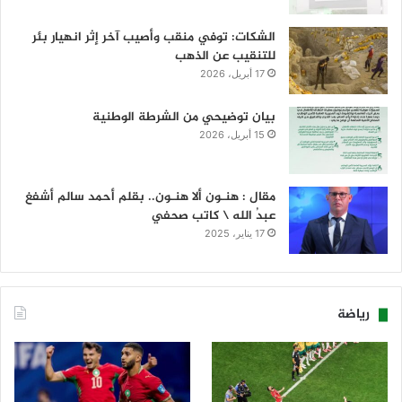
الشكات: توفي منقب وأصيب آخر إثر انهيار بئر
للتنقيب عن الذهب
17 أبريل، 2026
بيان توضيحي من الشرطة الوطنية
15 أبريل، 2026
مقال : هنـون ألا هنـون.. بقلم أحمد سالم أشفغ
عبدُ الله \ كاتب صحفي
17 يناير، 2025
رياضة