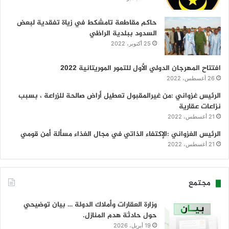
حاكم مقاطعة تامشكط في زياة تفقدية لبعض
السدود ببلدية الراظي
25 أكتوبر، 2022
افتتاح المهرجان الدولي الأول للتمور الموريتانية 2022
26 أغسطس، 2022
الرئيس غزواني :من غيرالمقبول تعطيل أراض صالحة للزراعة ، بسبب
نزاعات عقارية
21 أغسطس، 2022
الرئيس الغزواني :الإكتفاء الذاتي في مجال الغذاء مسألة أمن قومي
21 أغسطس، 2022
مجتمع
وزارة العقارات وأملاك الدولة … بيان توضيحي
حول حادثة هدم المنازل.
19 أبريل، 2026