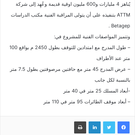
يُناهز 4 مليارات و600 مليون اوقية قديمة وعُهِد إلى شركة
ATTM بتنفيذه على أن يتولى المراقبة الفنية مكتب الدراسات
Betagep .
وتتميز المواصفات الفنية للمشروع في:
– طول المدرج مع امتدادين للتوقف بطول 2450 م بواقع 100
متر عند الأطراف
– عرض المدرج 45 متر مع حافتين مرصوفتين بطول 7.5 متر
بالنسبة لكل جانب
-أبعاد المسلك 25 متر في 40 متر
– أبعاد موقف الطائرات 95 متر في 110 متر
فيسبوك
تويتر
لينكدإن
طباعة