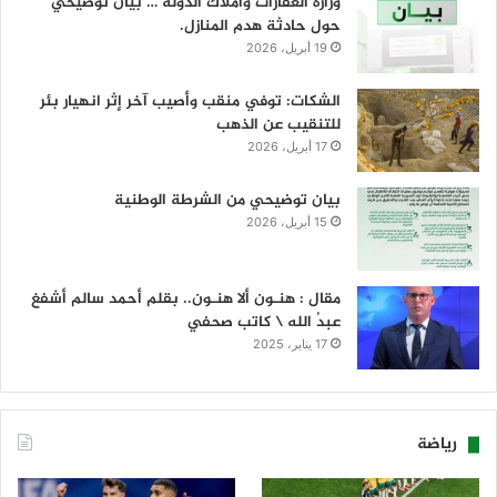
وزارة العقارات وأملاك الدولة … بيان توضيحي
حول حادثة هدم المنازل.
19 أبريل، 2026
الشكات: توفي منقب وأصيب آخر إثر انهيار بئر
للتنقيب عن الذهب
17 أبريل، 2026
بيان توضيحي من الشرطة الوطنية
15 أبريل، 2026
مقال : هنـون ألا هنـون.. بقلم أحمد سالم أشفغ
عبدُ الله \ كاتب صحفي
17 يناير، 2025
رياضة