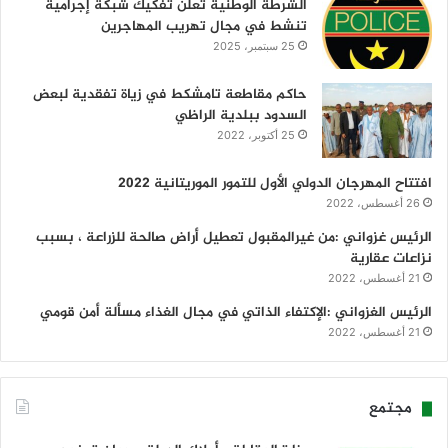
الشرطة الوطنية تعلن تفكيك شبكة إجرامية
تنشط في مجال تهريب المهاجرين
25 سبتمبر، 2025
حاكم مقاطعة تامشكط في زياة تفقدية لبعض
السدود ببلدية الراظي
25 أكتوبر، 2022
افتتاح المهرجان الدولي الأول للتمور الموريتانية 2022
26 أغسطس، 2022
الرئيس غزواني :من غيرالمقبول تعطيل أراض صالحة للزراعة ، بسبب
نزاعات عقارية
21 أغسطس، 2022
الرئيس الغزواني :الإكتفاء الذاتي في مجال الغذاء مسألة أمن قومي
21 أغسطس، 2022
مجتمع