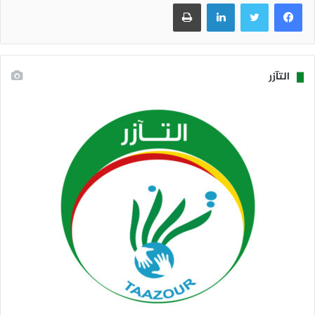
فيسبوك
تويتر
لينكدإن
طباعة
التآزر