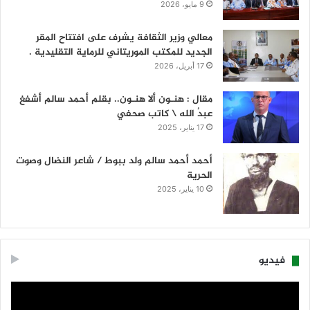
9 مايو، 2026
معالي وزير الثقافة يشرف على افتتاح المقر
الجديد للمكتب الموريتاني للرماية التقليدية .
17 أبريل، 2026
مقال : هنـون ألا هنـون.. بقلم أحمد سالم أشفغ
عبدُ الله \ كاتب صحفي
17 يناير، 2025
أحمد أحمد سالم ولد ببوط / شاعر النضال وصوت
الحرية
10 يناير، 2025
فيديو
مشغل
الفيديو