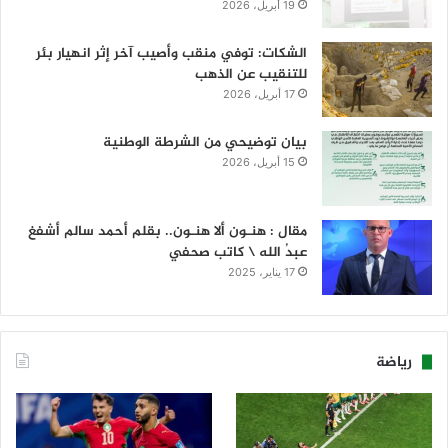
19 أبريل، 2026
الشكات: توفي منقب وأصيب آخر إثر انهيار بئر
للتنقيب عن الذهب
17 أبريل، 2026
بيان توضيحي من الشرطة الوطنية
15 أبريل، 2026
مقال : هنـون ألا هنـون.. بقلم أحمد سالم أشفغ
عبدُ الله \ كاتب صحفي
17 يناير، 2025
رياضة