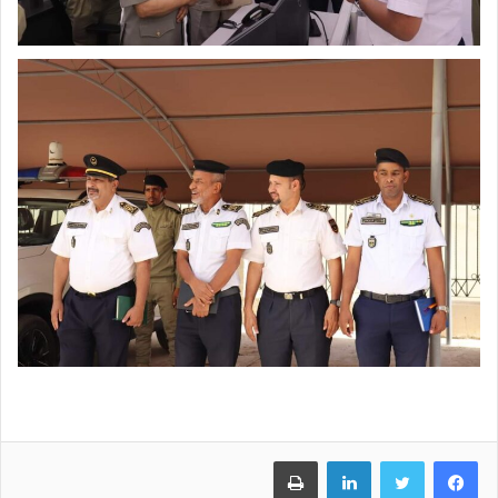
فيسبوك
تويتر
لينكدإن
طباعة