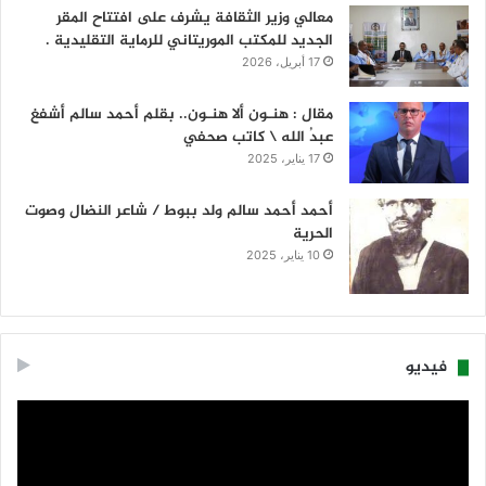
معالي وزير الثقافة يشرف على افتتاح المقر
الجديد للمكتب الموريتاني للرماية التقليدية .
17 أبريل، 2026
مقال : هنـون ألا هنـون.. بقلم أحمد سالم أشفغ
عبدُ الله \ كاتب صحفي
17 يناير، 2025
أحمد أحمد سالم ولد ببوط / شاعر النضال وصوت
الحرية
10 يناير، 2025
فيديو
مشغل
الفيديو