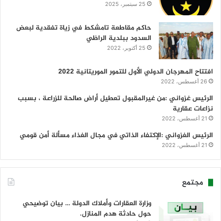
25 سبتمبر، 2025
حاكم مقاطعة تامشكط في زياة تفقدية لبعض
السدود ببلدية الراظي
25 أكتوبر، 2022
افتتاح المهرجان الدولي الأول للتمور الموريتانية 2022
26 أغسطس، 2022
الرئيس غزواني :من غيرالمقبول تعطيل أراض صالحة للزراعة ، بسبب
نزاعات عقارية
21 أغسطس، 2022
الرئيس الغزواني :الإكتفاء الذاتي في مجال الغذاء مسألة أمن قومي
21 أغسطس، 2022
مجتمع
وزارة العقارات وأملاك الدولة … بيان توضيحي
حول حادثة هدم المنازل.