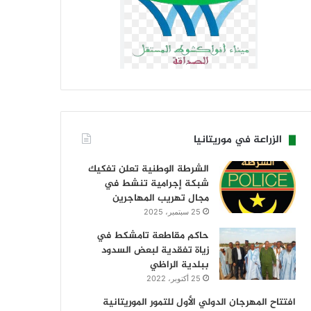
الزراعة في موريتانيا
الشرطة الوطنية تعلن تفكيك
شبكة إجرامية تنشط في
مجال تهريب المهاجرين
25 سبتمبر، 2025
حاكم مقاطعة تامشكط في
زياة تفقدية لبعض السدود
ببلدية الراظي
25 أكتوبر، 2022
افتتاح المهرجان الدولي الأول للتمور الموريتانية