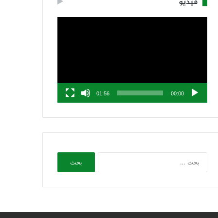
فيديو
مشغل
الفيديو
01:56
00:00
البحث
عن: