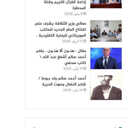
إذاعة القرآن الكريم وقناة
المحظرة
9 مايو، 2026
معالي وزير الثقافة يشرف على
افتتاح المقر الجديد للمكتب
الموريتاني للرماية التقليدية .
17 أبريل، 2026
مقال : هنـون ألا هنـون.. بقلم
أحمد سالم أشفغ عبدُ الله \
كاتب صحفي
17 يناير، 2025
أحمد أحمد سالم ولد ببوط /
شاعر النضال وصوت الحرية
10 يناير، 2025