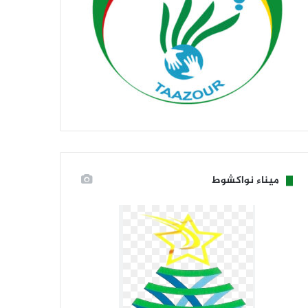
ميناء نواكشوط