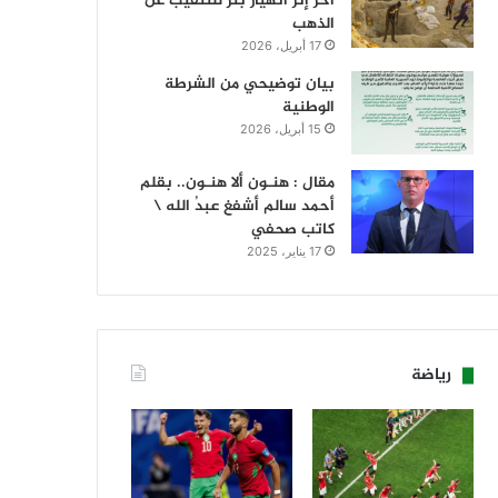
آخر إثر انهيار بئر للتنقيب عن
الذهب
17 أبريل، 2026
بيان توضيحي من الشرطة
الوطنية
15 أبريل، 2026
مقال : هنـون ألا هنـون.. بقلم
أحمد سالم أشفغ عبدُ الله \
كاتب صحفي
17 يناير، 2025
رياضة