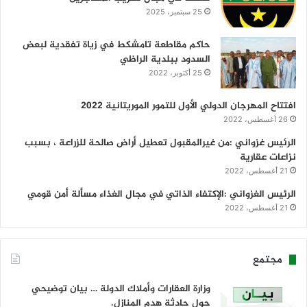
25 سبتمبر، 2025
حاكم مقاطعة تامشكط في زياة تفقدية لبعض
السدود ببلدية الراظي
25 أكتوبر، 2022
افتتاح المهرجان الدولي الأول للتمور الموريتانية 2022
26 أغسطس، 2022
الرئيس غزواني :من غيرالمقبول تعطيل أراض صالحة للزراعة ، بسبب
نزاعات عقارية
21 أغسطس، 2022
الرئيس الغزواني :الإكتفاء الذاتي في مجال الغذاء مسألة أمن قومي
21 أغسطس، 2022
مجتمع
وزارة العقارات وأملاك الدولة … بيان توضيحي
حول حادثة هدم المنازل.