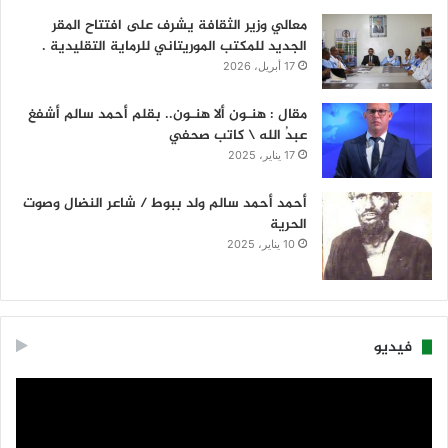
معالي وزير الثقافة يشرف على افتتاح المقر
الجديد للمكتب الموريتاني للرماية التقليدية .
17 أبريل، 2026
مقال : هنـون ألا هنـون.. بقلم أحمد سالم أشفغ
عبدُ الله \ كاتب صحفي
17 يناير، 2025
أحمد أحمد سالم ولد ببوط / شاعر النضال وصوت
الحرية
10 يناير، 2025
فيديو
مشغل
الفيديو