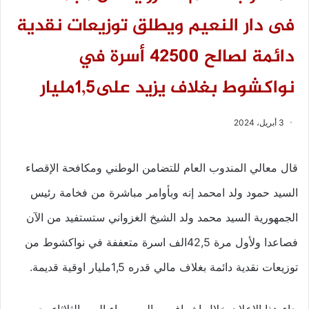
فى دار النعيم ويطلق توزيعات نقدية
دائمة لصالح 42500 أسرة في
نواكشوط بغلاف يزيد على1,5مليار
3 أبريل، 2024
قال معالي المندوب العام للتضامن الوطني ومكافحة الإقصاء
السيد حمود ولد امحمد إنه وبأوامر مباشرة من فخامة رئيس
الجمهورية السيد محمد ولد الشيخ الغزواني ستستفيد من الآن
فصاعدا ولأول مرة 42,5الف اسرة متعففة في نواكشوط من
توزيعات نقدية دائمة بغلاف مالي قدره 1,5مليار اوقية قديمة.
جاء هذا الإعلان خلال إشراف معاليه مساء اليوم الثلاثاء بحي