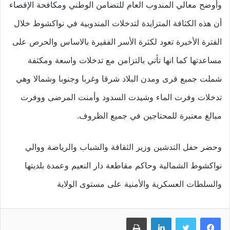
وأوضح معالي المندوب العام للتضامن الوطني ومكافحة الإقصاء
أن هذه الكثافة المتزايدة لتدخلات المندوبية في نواكشوط خلال
الفترة الأخيرة تعود لكثرة الأسر الفقيرة بالاساس والحرص على
مساعدتها كما انها تأتي بالتزامن مع تدخلات واسعة ومكثفة
شملت جميع قرى ومدن البلاد شرقا وغربا وجنوبا وشمالا وهي
تدخلات وفرت الماء وشيدت السدود وأمنت المرضى ووفرت
مبالغ معتبرة للمحتاجين في جميع الظروف.
وحضر حفل التدشين وزير الثقافة والشباب والرياضة ووالي
نواكشوط الشمالية وحاكم مقاطعة دار النعيم وعمدة بلديتها
والسلطات العسكرية والأمنية على مستوى الولاية
فيسبوك
تويتر
لينكدإن
طباعة