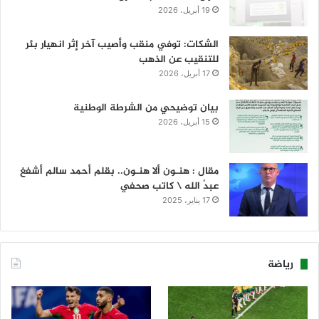
19 أبريل، 2026
الشكات: توفي منقب وأصيب آخر إثر انهيار بئر
للتنقيب عن الذهب
17 أبريل، 2026
بيان توضيحي من الشرطة الوطنية
15 أبريل، 2026
مقال : هنـون ألا هنـون.. بقلم أحمد سالم أشفغ
عبدُ الله \ كاتب صحفي
17 يناير، 2025
رياضة