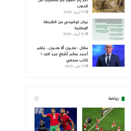
آخر إثر انهيار بئر للتنقيب عن
الذهب
17 أبريل، 2026
بيان توضيحي من الشرطة
الوطنية
15 أبريل، 2026
مقال : هنـون ألا هنـون.. بقلم
أحمد سالم أشفغ عبدُ الله \
كاتب صحفي
17 يناير، 2025
رياضة