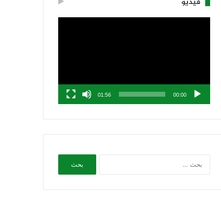
فيديو
مشغل
الفيديو
01:56
00:00
البحث
عن: