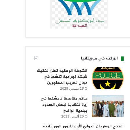
الزراعة في موريتانيا
الشرطة الوطنية تعلن تفكيك
شبكة إجرامية تنشط في
مجال تهريب المهاجرين
25 سبتمبر، 2025
حاكم مقاطعة تامشكط في
زياة تفقدية لبعض السدود
ببلدية الراظي
25 أكتوبر، 2022
افتتاح المهرجان الدولي الأول للتمور الموريتانية