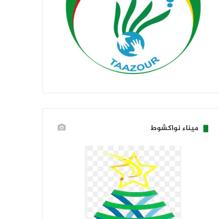
ميناء نواكشوط