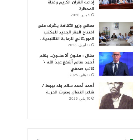
إذاعة القرآن الكريم وقناة
المحظرة
9 مايو، 2026
معالي وزير الثقافة يشرف على
افتتاح المقر الجديد للمكتب
الموريتاني للرماية التقليدية .
17 أبريل، 2026
مقال : هنـون ألا هنـون.. بقلم
أحمد سالم أشفغ عبدُ الله \
كاتب صحفي
17 يناير، 2025
أحمد أحمد سالم ولد ببوط /
شاعر النضال وصوت الحرية
10 يناير، 2025