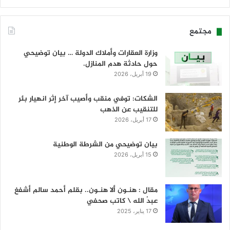
مجتمع
وزارة العقارات وأملاك الدولة … بيان توضيحي
حول حادثة هدم المنازل.
19 أبريل، 2026
الشكات: توفي منقب وأصيب آخر إثر انهيار بئر
للتنقيب عن الذهب
17 أبريل، 2026
بيان توضيحي من الشرطة الوطنية
15 أبريل، 2026
مقال : هنـون ألا هنـون.. بقلم أحمد سالم أشفغ
عبدُ الله \ كاتب صحفي
17 يناير، 2025