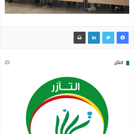
فيسبوك
تويتر
لينكدإن
طباعة
التآزر