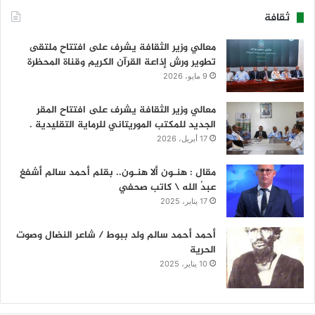
ثقافة
معالي وزير الثقافة يشرف على افتتاح ملتقى
تطوير ورش إذاعة القرآن الكريم وقناة المحظرة
9 مايو، 2026
معالي وزير الثقافة يشرف على افتتاح المقر
الجديد للمكتب الموريتاني للرماية التقليدية .
17 أبريل، 2026
مقال : هنـون ألا هنـون.. بقلم أحمد سالم أشفغ
عبدُ الله \ كاتب صحفي
17 يناير، 2025
أحمد أحمد سالم ولد ببوط / شاعر النضال وصوت
الحرية
10 يناير، 2025