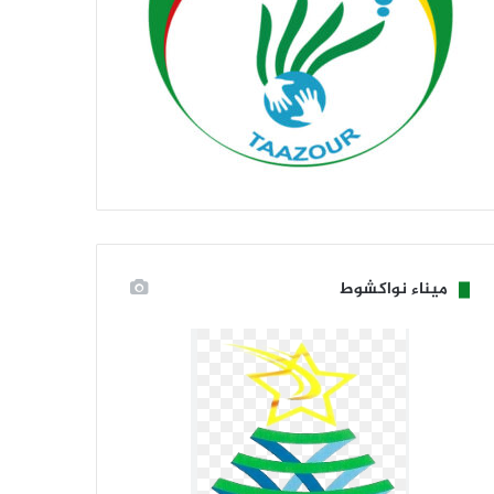
ميناء نواكشوط