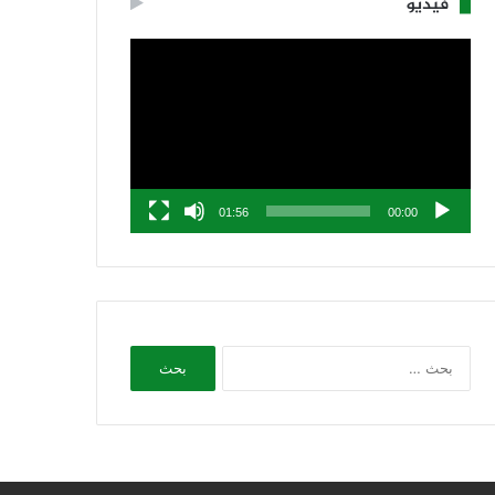
فيديو
مشغل
الفيديو
01:56
00:00
البحث
عن: