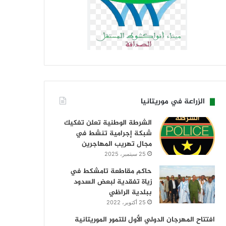
الزراعة في موريتانيا
الشرطة الوطنية تعلن تفكيك
شبكة إجرامية تنشط في
مجال تهريب المهاجرين
25 سبتمبر، 2025
حاكم مقاطعة تامشكط في
زياة تفقدية لبعض السدود
ببلدية الراظي
25 أكتوبر، 2022
افتتاح المهرجان الدولي الأول للتمور الموريتانية