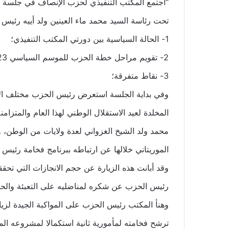
تحت رئاسة السيد محمد ماء العينين ولد أييه رئيس 
1- الحالة السياسية بين دورتي المكتب التنفيذي؛
2- تقويم مراحل خطة الحزب للموسم السياسي 2023-2024؛
3- نقاط متفرقة؛
وفي بداية الجلسة استعرض رئيس الحزب مختلف الأنش
المخلدة لعيد الاستقلال الوطني لهذا العام والمتزام
محمد ولد الشيخ الغزواني لعدة ولايات من الوطن، 
الموريتاني خلالها عن ارتباطه ببرنامج فخامة رئيس 
وقد أبانت هذه الزيارة عن حجم الانجازات التي تحق
رئيس الحزب عن شكره لمناضليه على التعبئة والحش
وهنأ المكتب رئيس الحزب على المواكبة الجيدة لز
ترشح فخامته لمأمورية ثانية استكمالا لمشروعه الم