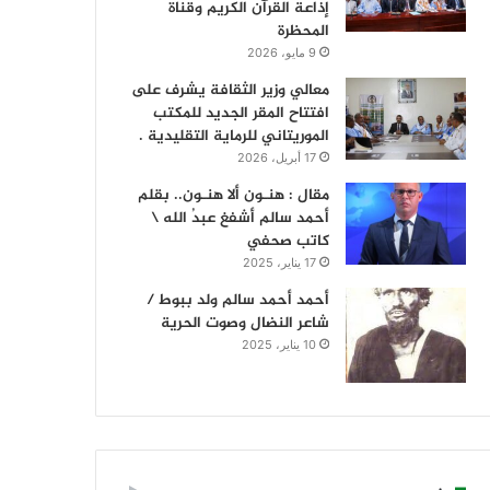
إذاعة القرآن الكريم وقناة
المحظرة
9 مايو، 2026
معالي وزير الثقافة يشرف على
افتتاح المقر الجديد للمكتب
الموريتاني للرماية التقليدية .
17 أبريل، 2026
مقال : هنـون ألا هنـون.. بقلم
أحمد سالم أشفغ عبدُ الله \
كاتب صحفي
17 يناير، 2025
أحمد أحمد سالم ولد ببوط /
شاعر النضال وصوت الحرية
10 يناير، 2025