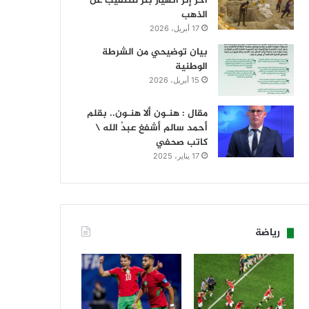
آخر إثر انهيار بئر للتنقيب عن
الذهب
17 أبريل، 2026
بيان توضيحي من الشرطة
الوطنية
15 أبريل، 2026
مقال : هنـون ألا هنـون.. بقلم
أحمد سالم أشفغ عبدُ الله \
كاتب صحفي
17 يناير، 2025
رياضة