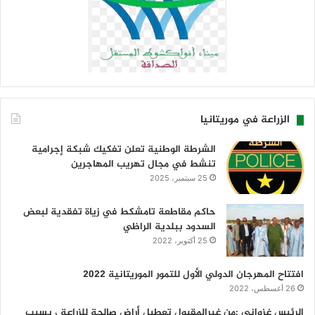
الزراعة في موريتانيا
الشرطة الوطنية تعلن تفكيك شبكة إجرامية
تنشط في مجال تهريب المهاجرين
25 سبتمبر، 2025
حاكم مقاطعة تامشكط في زياة تفقدية لبعض
السدود ببلدية الراظي
25 أكتوبر، 2022
افتتاح المهرجان الدولي الأول للتمور الموريتانية 2022
26 أغسطس، 2022
الرئيس غزواني :من غيرالمقبول تعطيل أراض صالحة للزراعة ، بسبب