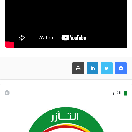
فيسبوك
تويتر
لينكدإن
طباعة
التآزر