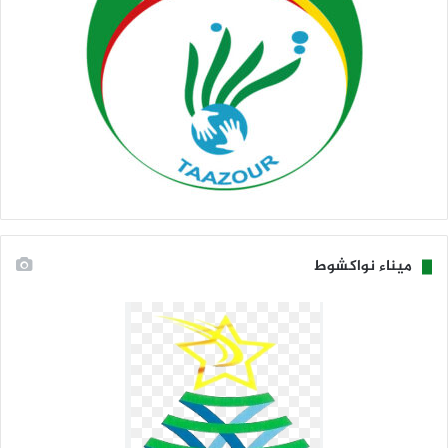
ميناء نواكشوط