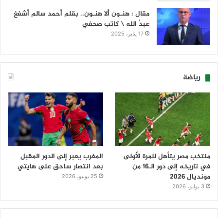
مقال : هنـون ألا هنـون.. بقلم أحمد سالم أشفغ
عبدُ الله \ كاتب صحفي
17 يناير، 2025
رياضة
منتخب مصر يتأهل للمرة الأولى
المغرب يعبر إلى الدور المقبل
في تاريخه إلى دور الـ16 من
بعد انتصار ساحق على هايتي
مونديال 2026
25 يونيو، 2026
3 يوليو، 2026