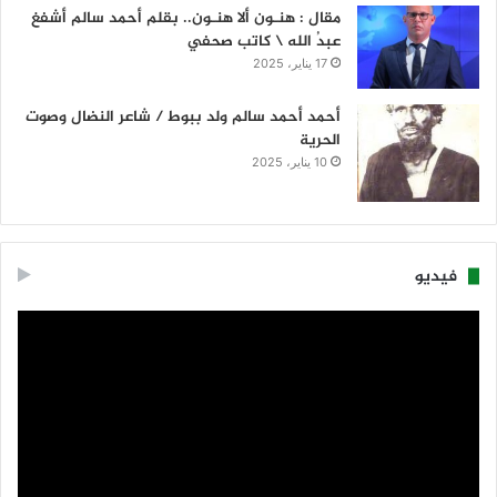
مقال : هنـون ألا هنـون.. بقلم أحمد سالم أشفغ
عبدُ الله \ كاتب صحفي
17 يناير، 2025
أحمد أحمد سالم ولد ببوط / شاعر النضال وصوت
الحرية
10 يناير، 2025
فيديو
مشغل
الفيديو