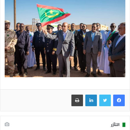
فيسبوك
تويتر
لينكدإن
طباعة
التآزر