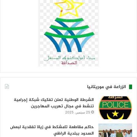
الزراعة في موريتانيا
الشرطة الوطنية تعلن تفكيك شبكة إجرامية
تنشط في مجال تهريب المهاجرين
25 سبتمبر، 2025
حاكم مقاطعة تامشكط في زياة تفقدية لبعض
السدود ببلدية الراظي