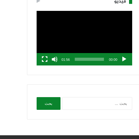
فيديو
مشغل
الفيديو
01:56
00:00
البحث
عن: