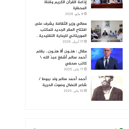
إذاعة القرآن الكريم وقناة
المحظرة
9 مايو، 2026
معالي وزير الثقافة يشرف على
افتتاح المقر الجديد للمكتب
الموريتاني للرماية التقليدية .
17 أبريل، 2026
مقال : هنـون ألا هنـون.. بقلم
أحمد سالم أشفغ عبدُ الله \
كاتب صحفي
17 يناير، 2025
أحمد أحمد سالم ولد ببوط /
شاعر النضال وصوت الحرية
10 يناير، 2025