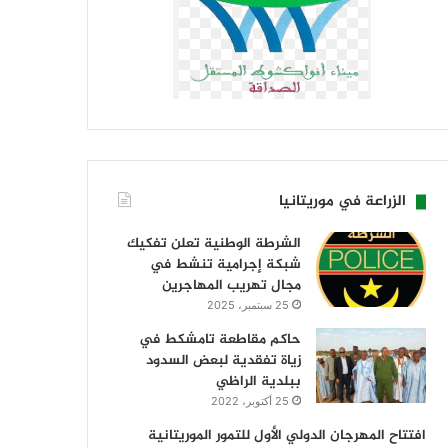
الزراعة في موريتانيا
الشرطة الوطنية تعلن تفكيك
شبكة إجرامية تنشط في
مجال تهريب المهاجرين
25 سبتمبر، 2025
حاكم مقاطعة تامشكط في
زياة تفقدية لبعض السدود
ببلدية الراظي
25 أكتوبر، 2022
افتتاح المهرجان الدولي الأول للتمور الموريتانية