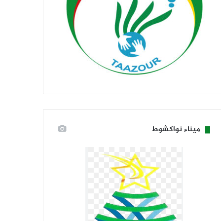
ميناء نواكشوط