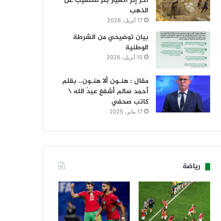
آخر إثر انهيار بئر للتنقيب عن
الذهب
17 أبريل، 2026
بيان توضيحي من الشرطة
الوطنية
15 أبريل، 2026
مقال : هنـون ألا هنـون.. بقلم
أحمد سالم أشفغ عبدُ الله \
كاتب صحفي
17 يناير، 2025
رياضة