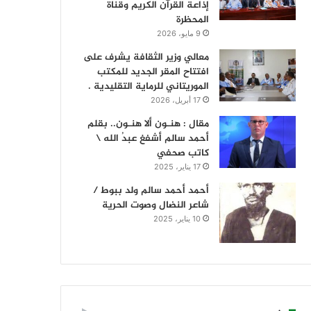
إذاعة القرآن الكريم وقناة
المحظرة
9 مايو، 2026
معالي وزير الثقافة يشرف على
افتتاح المقر الجديد للمكتب
الموريتاني للرماية التقليدية .
17 أبريل، 2026
مقال : هنـون ألا هنـون.. بقلم
أحمد سالم أشفغ عبدُ الله \
كاتب صحفي
17 يناير، 2025
أحمد أحمد سالم ولد ببوط /
شاعر النضال وصوت الحرية
10 يناير، 2025