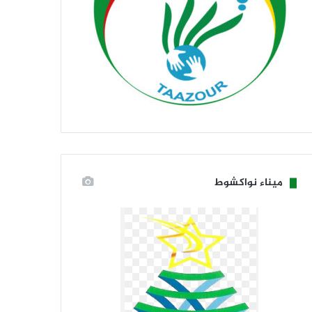
ميناء نواكشوط