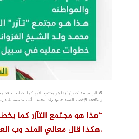
الرئيسية
/
أخبار
/
“هذا هو مجتمع التآزر كما يخطط له فخامة
ومكافحة الإقصاء السيد حمود ولد امحمد ، أثناء تدشينه للمدرسة 5 بتجك
“هذا هو مجتمع التآزر كما يخط
.هكذا قال معالي المند وب ال