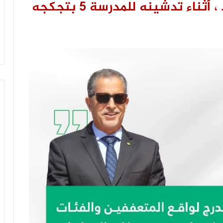
ناء تدشينه للمدرسة 5 بتجكجه