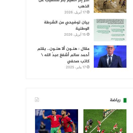
آخر إثر انهيار بئر للتنقيب عن
الذهب
17 أبريل، 2026
بيان توضيحي من الشرطة
الوطنية
15 أبريل، 2026
مقال : هنـون ألا هنـون.. بقلم
أحمد سالم أشفغ عبدُ الله \
كاتب صحفي
17 يناير، 2025
رياضة