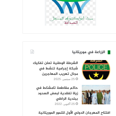
الزراعة في موريتانيا
الشرطة الوطنية تعلن تفكيك
شبكة إجرامية تنشط في
مجال تهريب المهاجرين
25 سبتمبر، 2025
حاكم مقاطعة تامشكط في
زياة تفقدية لبعض السدود
ببلدية الراظي
25 أكتوبر، 2022
افتتاح المهرجان الدولي الأول للتمور الموريتانية