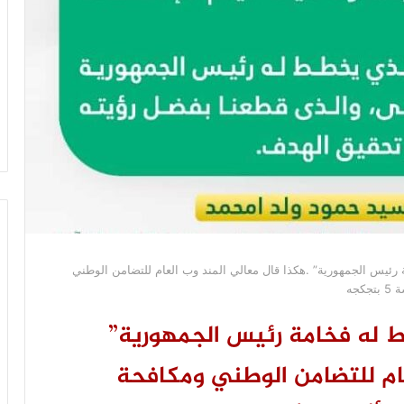
 رئيس الجمهورية” .هكذا قال معالي المند وب العام للتضامن الوطني
جه
ط له فخامة رئيس الجمهورية”
عام للتضامن الوطني ومكافحة