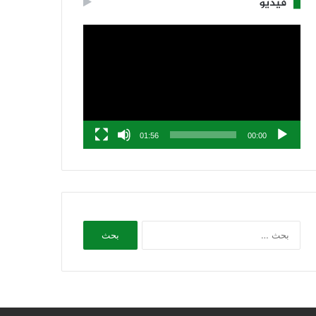
فيديو
مشغل
الفيديو
01:56
00:00
البحث
عن: