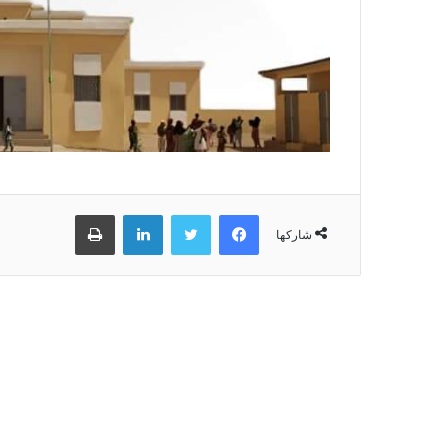
فيسبوك
تويتر
لينكدإن
طباعة
شاركها