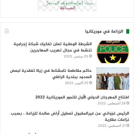
الزراعة في موريتانيا
الشرطة الوطنية تعلن تفكيك شبكة إجرامية
تنشط في مجال تهريب المهاجرين
25 سبتمبر، 2025
حاكم مقاطعة تامشكط في زياة تفقدية لبعض
السدود ببلدية الراظي
25 أكتوبر، 2022
افتتاح المهرجان الدولي الأول للتمور الموريتانية 2022
26 أغسطس، 2022
الرئيس غزواني :من غيرالمقبول تعطيل أراض صالحة للزراعة ، بسبب
نزاعات عقارية
21 أغسطس، 2022