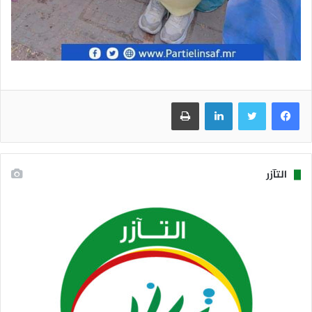
فيسبوك
تويتر
لينكدإن
طباعة
التآزر