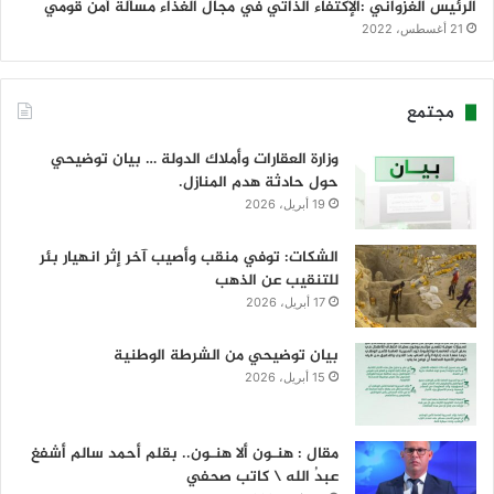
الرئيس الغزواني :الإكتفاء الذاتي في مجال الغذاء مسألة أمن قومي
21 أغسطس، 2022
مجتمع
وزارة العقارات وأملاك الدولة … بيان توضيحي
حول حادثة هدم المنازل.
19 أبريل، 2026
الشكات: توفي منقب وأصيب آخر إثر انهيار بئر
للتنقيب عن الذهب
17 أبريل، 2026
بيان توضيحي من الشرطة الوطنية
15 أبريل، 2026
مقال : هنـون ألا هنـون.. بقلم أحمد سالم أشفغ
عبدُ الله \ كاتب صحفي