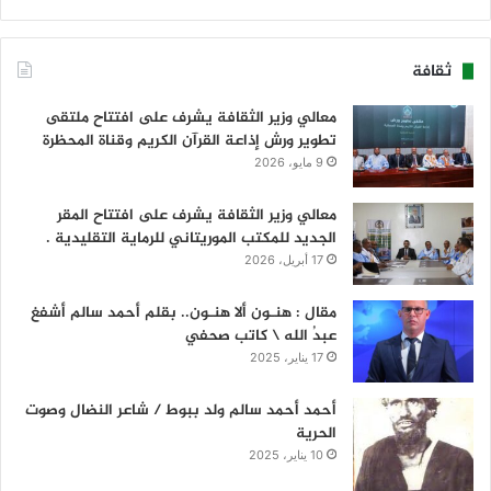
ثقافة
معالي وزير الثقافة يشرف على افتتاح ملتقى
تطوير ورش إذاعة القرآن الكريم وقناة المحظرة
9 مايو، 2026
معالي وزير الثقافة يشرف على افتتاح المقر
الجديد للمكتب الموريتاني للرماية التقليدية .
17 أبريل، 2026
مقال : هنـون ألا هنـون.. بقلم أحمد سالم أشفغ
عبدُ الله \ كاتب صحفي
17 يناير، 2025
أحمد أحمد سالم ولد ببوط / شاعر النضال وصوت
الحرية
10 يناير، 2025