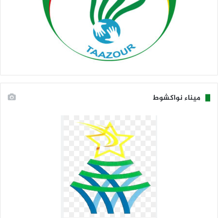
ميناء نواكشوط