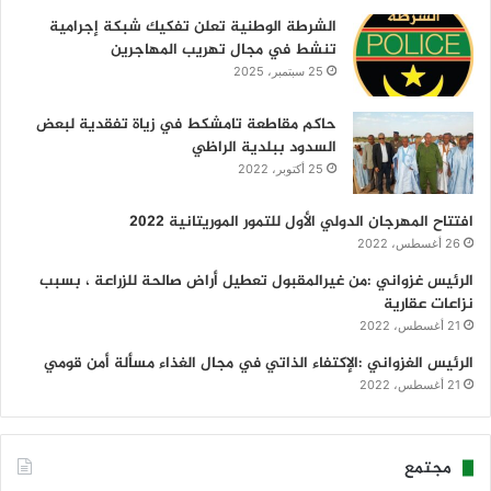
الشرطة الوطنية تعلن تفكيك شبكة إجرامية
تنشط في مجال تهريب المهاجرين
25 سبتمبر، 2025
حاكم مقاطعة تامشكط في زياة تفقدية لبعض
السدود ببلدية الراظي
25 أكتوبر، 2022
افتتاح المهرجان الدولي الأول للتمور الموريتانية 2022
26 أغسطس، 2022
الرئيس غزواني :من غيرالمقبول تعطيل أراض صالحة للزراعة ، بسبب
نزاعات عقارية
21 أغسطس، 2022
الرئيس الغزواني :الإكتفاء الذاتي في مجال الغذاء مسألة أمن قومي
21 أغسطس، 2022
مجتمع