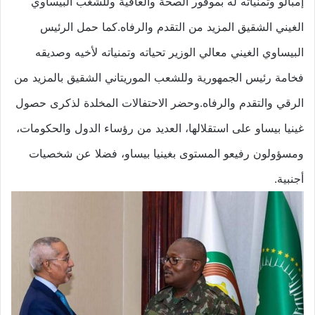
إمبالو وتمنياته له بموفور الصحة والعافية وللشغب البيساوي
الغيني الشقيق المزيد من التقدم والرفاه.كما حمل الرئيس
البيساوي الغيني معالي الوزير تحياته وتمنياته لأخيه وصديقه
فخامة رئيس الجمهورية وللشعب الموريتاني الشقيق بالمزيد من
الرقي والتقدم والرفاه.وحضر الاحتفالات المخلدة لذكرى حصول
غينيا بيساو على استقلالها، العديد من رؤساء الدول والحكومات،
ومسؤولون رفيعو المستوى بغينيا بيساو، فضلا عن شخصيات
أجنبية.