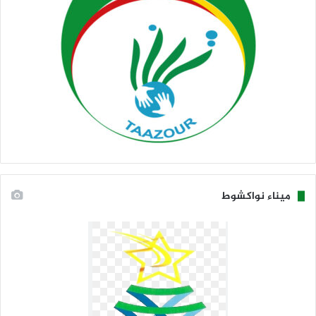
ميناء نواكشوط