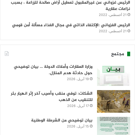
الرئيس غزواني :من غيرالمقبول تعطيل أراض صالحة للزراعة ، بسبب
نزاعات عقارية
21 أغسطس، 2022
الرئيس الغزواني :الإكتفاء الذاتي في مجال الغذاء مسألة أمن قومي
21 أغسطس، 2022
مجتمع
وزارة العقارات وأملاك الدولة … بيان توضيحي
حول حادثة هدم المنازل.
19 أبريل، 2026
الشكات: توفي منقب وأصيب آخر إثر انهيار بئر
للتنقيب عن الذهب
17 أبريل، 2026
بيان توضيحي من الشرطة الوطنية
15 أبريل، 2026