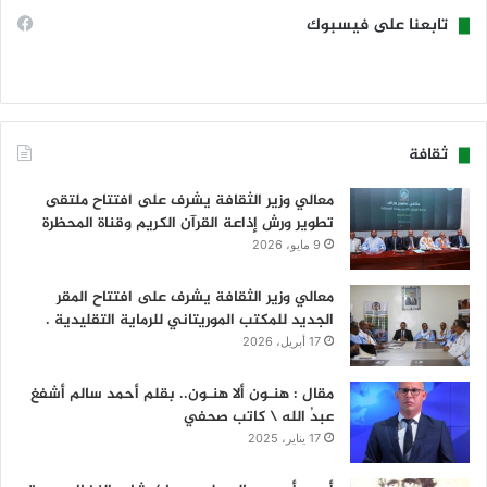
تابعنا على فيسبوك
ثقافة
معالي وزير الثقافة يشرف على افتتاح ملتقى
تطوير ورش إذاعة القرآن الكريم وقناة المحظرة
9 مايو، 2026
معالي وزير الثقافة يشرف على افتتاح المقر
الجديد للمكتب الموريتاني للرماية التقليدية .
17 أبريل، 2026
مقال : هنـون ألا هنـون.. بقلم أحمد سالم أشفغ
عبدُ الله \ كاتب صحفي
17 يناير، 2025