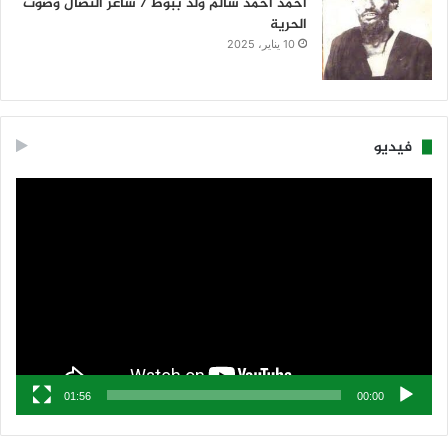
أحمد أحمد سالم ولد ببوط / شاعر النضال وصوت
الحرية
10 يناير، 2025
فيديو
مشغل
الفيديو
01:56
00:00