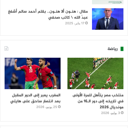
مقال : هنـون ألا هنـون.. بقلم أحمد سالم أشفغ
عبدُ الله \ كاتب صحفي
17 يناير، 2025
رياضة
منتخب مصر يتأهل للمرة الأولى
المغرب يعبر إلى الدور المقبل
في تاريخه إلى دور الـ16 من
بعد انتصار ساحق على هايتي
مونديال 2026
25 يونيو، 2026
3 يوليو، 2026