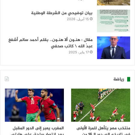
بيان توضيحي من الشرطة الوطنية
15 أبريل، 2026
مقال : هنـون ألا هنـون.. بقلم أحمد سالم أشفغ
عبدُ الله \ كاتب صحفي
17 يناير، 2025
رياضة
منتخب مصر يتأهل للمرة الأولى
المغرب يعبر إلى الدور المقبل
في تاريخه إلى دور الـ16 من
بعد انتصار ساحق على هايتي