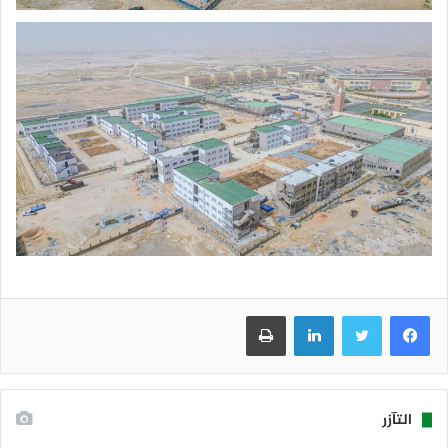
فيسبوك
تويتر
لينكدإن
طباعة
التآزر