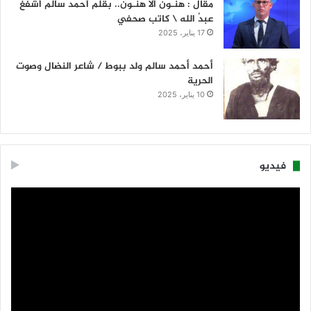
مقال : هنـون ألا هنـون.. بقلم أحمد سالم أشفغ
عبدُ الله \ كاتب صحفي
17 يناير، 2025
أحمد أحمد سالم ولد ببوط / شاعر النضال وصوت
الحرية
10 يناير، 2025
فيديو
مشغل
الفيديو