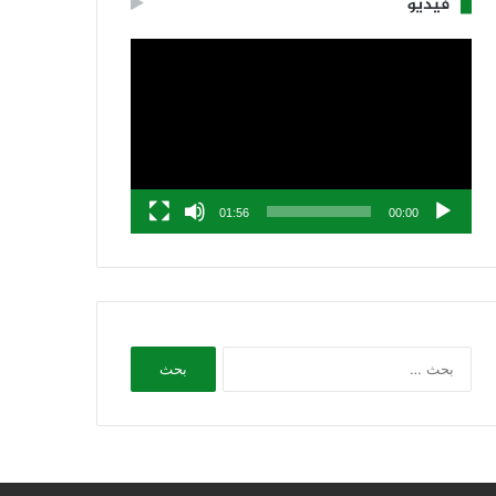
فيديو
مشغل
الفيديو
01:56
00:00
البحث
عن: