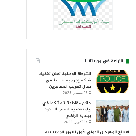
الزراعة في موريتانيا
الشرطة الوطنية تعلن تفكيك
شبكة إجرامية تنشط في
مجال تهريب المهاجرين
25 سبتمبر، 2025
حاكم مقاطعة تامشكط في
زياة تفقدية لبعض السدود
ببلدية الراظي
25 أكتوبر، 2022
افتتاح المهرجان الدولي الأول للتمور الموريتانية