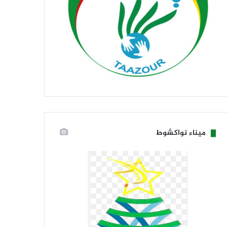
ميناء نواكشوط