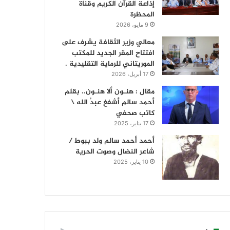
إذاعة القرآن الكريم وقناة
المحظرة
9 مايو، 2026
معالي وزير الثقافة يشرف على
افتتاح المقر الجديد للمكتب
الموريتاني للرماية التقليدية .
17 أبريل، 2026
مقال : هنـون ألا هنـون.. بقلم
أحمد سالم أشفغ عبدُ الله \
كاتب صحفي
17 يناير، 2025
أحمد أحمد سالم ولد ببوط /
شاعر النضال وصوت الحرية
10 يناير، 2025