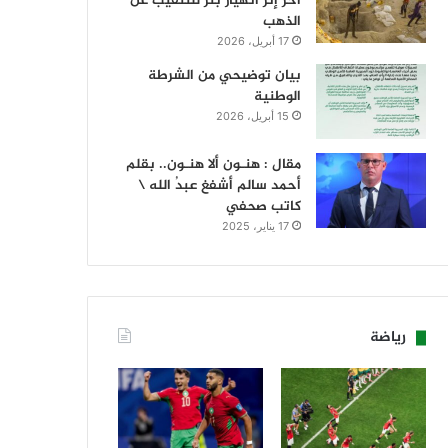
آخر إثر انهيار بئر للتنقيب عن
الذهب
17 أبريل، 2026
بيان توضيحي من الشرطة
الوطنية
15 أبريل، 2026
مقال : هنـون ألا هنـون.. بقلم
أحمد سالم أشفغ عبدُ الله \
كاتب صحفي
17 يناير، 2025
رياضة