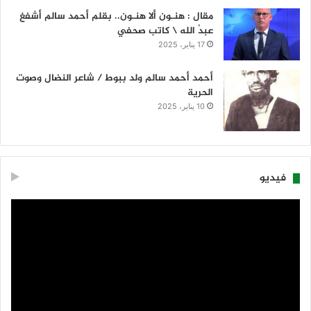
مقال : هنـون ألا هنـون.. بقلم أحمد سالم أشفغ
عبدُ الله \ كاتب صحفي
17 يناير، 2025
أحمد أحمد سالم ولد ببوط / شاعر النضال وصوت
الحرية
10 يناير، 2025
فيديو
مشغل
الفيديو