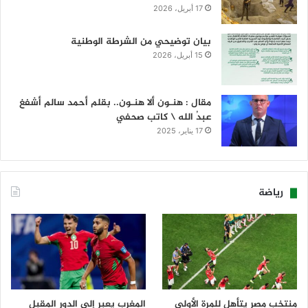
17 أبريل، 2026
بيان توضيحي من الشرطة الوطنية
15 أبريل، 2026
مقال : هنـون ألا هنـون.. بقلم أحمد سالم أشفغ
عبدُ الله \ كاتب صحفي
17 يناير، 2025
رياضة
منتخب مصر يتأهل للمرة الأولى
المغرب يعبر إلى الدور المقبل