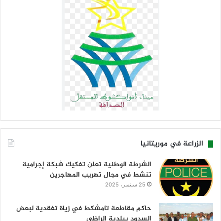
الزراعة في موريتانيا
الشرطة الوطنية تعلن تفكيك شبكة إجرامية
تنشط في مجال تهريب المهاجرين
25 سبتمبر، 2025
حاكم مقاطعة تامشكط في زياة تفقدية لبعض
السدود ببلدية الراظي