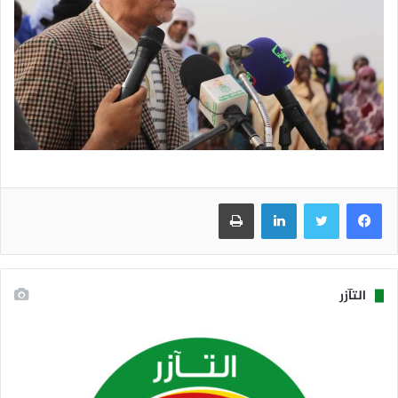
فيسبوك
تويتر
لينكدإن
طباعة
التآزر