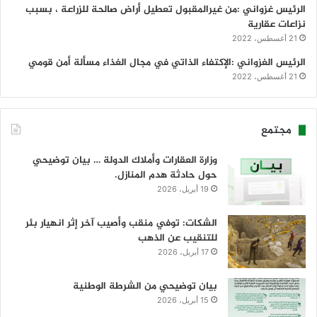
الرئيس غزواني :من غيرالمقبول تعطيل أراض صالحة للزراعة ، بسبب
نزاعات عقارية
21 أغسطس، 2022
الرئيس الغزواني :الإكتفاء الذاتي في مجال الغذاء مسألة أمن قومي
21 أغسطس، 2022
مجتمع
وزارة العقارات وأملاك الدولة … بيان توضيحي
حول حادثة هدم المنازل.
19 أبريل، 2026
الشكات: توفي منقب وأصيب آخر إثر انهيار بئر
للتنقيب عن الذهب
17 أبريل، 2026
بيان توضيحي من الشرطة الوطنية
15 أبريل، 2026