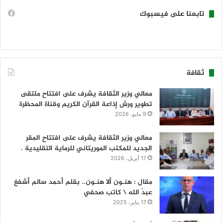
تابعنا على فيسبوك
ثقافة
معالي وزير الثقافة يشرف على افتتاح ملتقى
تطوير ورش إذاعة القرآن الكريم وقناة المحظرة
9 مايو، 2026
معالي وزير الثقافة يشرف على افتتاح المقر
الجديد للمكتب الموريتاني للرماية التقليدية .
17 أبريل، 2026
مقال : هنـون ألا هنـون.. بقلم أحمد سالم أشفغ
عبدُ الله \ كاتب صحفي
17 يناير، 2025