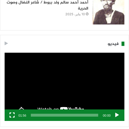
أحمد أحمد سالم ولد ببوط / شاعر النضال وصوت
الحرية
10 يناير، 2025
فيديو
مشغل
الفيديو
01:56
00:00