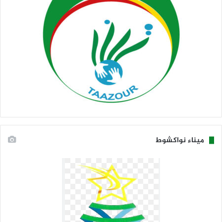
ميناء نواكشوط