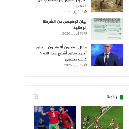
آخر إثر انهيار بئر للتنقيب عن
الذهب
17 أبريل، 2026
بيان توضيحي من الشرطة
الوطنية
15 أبريل، 2026
مقال : هنـون ألا هنـون.. بقلم
أحمد سالم أشفغ عبدُ الله \
كاتب صحفي
17 يناير، 2025
رياضة