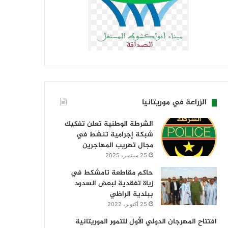
الزراعة في موريتانيا
الشرطة الوطنية تعلن تفكيك
شبكة إجرامية تنشط في
مجال تهريب المهاجرين
25 سبتمبر، 2025
حاكم مقاطعة تامشكط في
زياة تفقدية لبعض السدود
ببلدية الراظي
25 أكتوبر، 2022
افتتاح المهرجان الدولي الأول للتمور الموريتانية