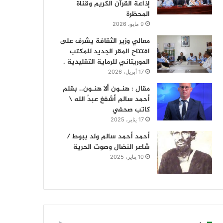
إذاعة القرآن الكريم وقناة
المحظرة
9 مايو، 2026
معالي وزير الثقافة يشرف على
افتتاح المقر الجديد للمكتب
الموريتاني للرماية التقليدية .
17 أبريل، 2026
مقال : هنـون ألا هنـون.. بقلم
أحمد سالم أشفغ عبدُ الله \
كاتب صحفي
17 يناير، 2025
أحمد أحمد سالم ولد ببوط /
شاعر النضال وصوت الحرية
10 يناير، 2025