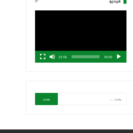
فيديو
مشغل
الفيديو
01:56
00:00
البحث
عن: