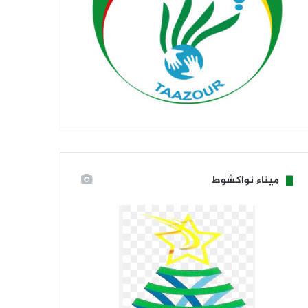
ميناء نواكشوط