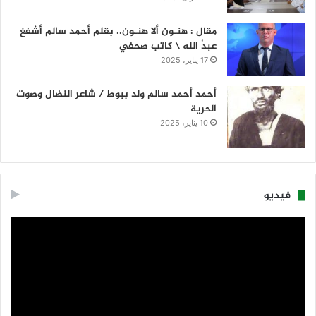
مقال : هنـون ألا هنـون.. بقلم أحمد سالم أشفغ
عبدُ الله \ كاتب صحفي
17 يناير، 2025
أحمد أحمد سالم ولد ببوط / شاعر النضال وصوت
الحرية
10 يناير، 2025
فيديو
مشغل
الفيديو