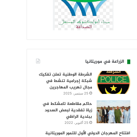
الزراعة في موريتانيا
الشرطة الوطنية تعلن تفكيك
شبكة إجرامية تنشط في
مجال تهريب المهاجرين
25 سبتمبر، 2025
حاكم مقاطعة تامشكط في
زياة تفقدية لبعض السدود
ببلدية الراظي
25 أكتوبر، 2022
افتتاح المهرجان الدولي الأول للتمور الموريتانية