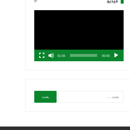
فيديو
مشغل
الفيديو
01:56
00:00
البحث
عن: