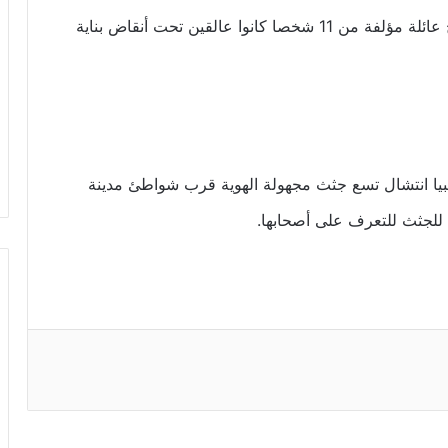
حيث نشرت وسائل إعلام ليبية مقطع فيديو لإخراج عائلة مؤلفة من 11 شخصا كانوا عالقين تحت أنقاض بناية
بيا انتشال تسع جثث مجهولة الهوية قرب شواطئ مدينة
 للجثث للتعرف على أصحابها.