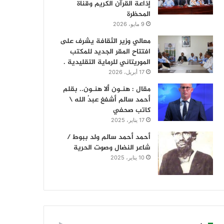
إذاعة القرآن الكريم وقناة
المحظرة
9 مايو، 2026
معالي وزير الثقافة يشرف على
افتتاح المقر الجديد للمكتب
الموريتاني للرماية التقليدية .
17 أبريل، 2026
مقال : هنـون ألا هنـون.. بقلم
أحمد سالم أشفغ عبدُ الله \
كاتب صحفي
17 يناير، 2025
أحمد أحمد سالم ولد ببوط /
شاعر النضال وصوت الحرية
10 يناير، 2025