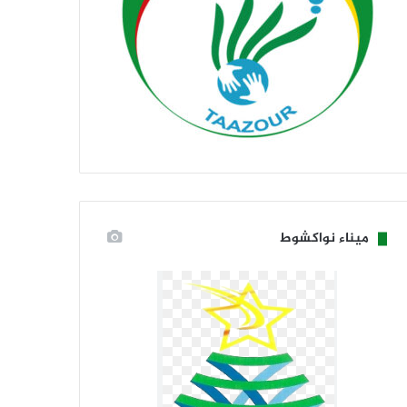
ميناء نواكشوط