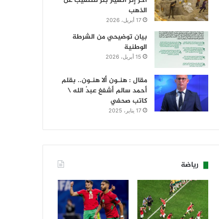
آخر إثر انهيار بئر للتنقيب عن
الذهب
17 أبريل، 2026
بيان توضيحي من الشرطة
الوطنية
15 أبريل، 2026
مقال : هنـون ألا هنـون.. بقلم
أحمد سالم أشفغ عبدُ الله \
كاتب صحفي
17 يناير، 2025
رياضة