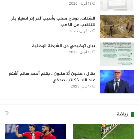
19 أبريل، 2026
الشكات: توفي منقب وأصيب آخر إثر انهيار بئر
للتنقيب عن الذهب
17 أبريل، 2026
بيان توضيحي من الشرطة الوطنية
15 أبريل، 2026
مقال : هنـون ألا هنـون.. بقلم أحمد سالم أشفغ
عبدُ الله \ كاتب صحفي
17 يناير، 2025
رياضة