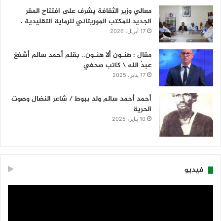
معالي وزير الثقافة يشرف على افتتاح المقر
الجديد للمكتب الموريتاني للرماية التقليدية .
17 أبريل، 2026
مقال : هنـون ألا هنـون.. بقلم أحمد سالم أشفغ
عبدُ الله \ كاتب صحفي
17 يناير، 2025
أحمد أحمد سالم ولد ببوط / شاعر النضال وصوت
الحرية
10 يناير، 2025
فيديو
مشغل
الفيديو