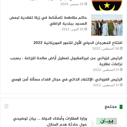
25 سبتمبر، 2025
حاكم مقاطعة تامشكط في زياة تفقدية لبعض
السدود ببلدية الراظي
25 أكتوبر، 2022
افتتاح المهرجان الدولي الأول للتمور الموريتانية 2022
26 أغسطس، 2022
الرئيس غزواني :من غيرالمقبول تعطيل أراض صالحة للزراعة ، بسبب
نزاعات عقارية
21 أغسطس، 2022
الرئيس الغزواني :الإكتفاء الذاتي في مجال الغذاء مسألة أمن قومي
21 أغسطس، 2022
مجتمع
وزارة العقارات وأملاك الدولة … بيان توضيحي
حول حادثة هدم المنازل.