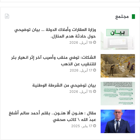
مجتمع
وزارة العقارات وأملاك الدولة … بيان توضيحي
حول حادثة هدم المنازل.
19 أبريل، 2026
الشكات: توفي منقب وأصيب آخر إثر انهيار بئر
للتنقيب عن الذهب
17 أبريل، 2026
بيان توضيحي من الشرطة الوطنية
15 أبريل، 2026
مقال : هنـون ألا هنـون.. بقلم أحمد سالم أشفغ
عبدُ الله \ كاتب صحفي
17 يناير، 2025