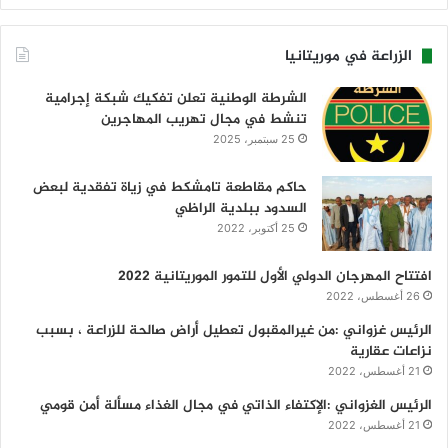
الزراعة في موريتانيا
الشرطة الوطنية تعلن تفكيك شبكة إجرامية
تنشط في مجال تهريب المهاجرين
25 سبتمبر، 2025
حاكم مقاطعة تامشكط في زياة تفقدية لبعض
السدود ببلدية الراظي
25 أكتوبر، 2022
افتتاح المهرجان الدولي الأول للتمور الموريتانية 2022
26 أغسطس، 2022
الرئيس غزواني :من غيرالمقبول تعطيل أراض صالحة للزراعة ، بسبب
نزاعات عقارية
21 أغسطس، 2022
الرئيس الغزواني :الإكتفاء الذاتي في مجال الغذاء مسألة أمن قومي
21 أغسطس، 2022