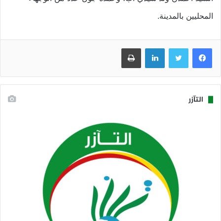
المحليين بالمدينة.
فيسبوك
تويتر
لينكدإن
طباعة
التآزر