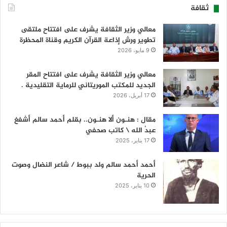
ثقافة
معالي وزير الثقافة يشرف على افتتاح ملتقى
تطوير ورش إذاعة القرآن الكريم وقناة المحظرة
9 مايو، 2026
معالي وزير الثقافة يشرف على افتتاح المقر
الجديد للمكتب الموريتاني للرماية التقليدية .
17 أبريل، 2026
مقال : هنـون ألا هنـون.. بقلم أحمد سالم أشفغ
عبدُ الله \ كاتب صحفي
17 يناير، 2025
أحمد أحمد سالم ولد ببوط / شاعر النضال وصوت
الحرية
10 يناير، 2025