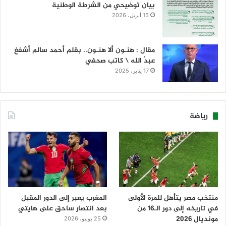
بيان توضيحي من الشرطة الوطنية
15 أبريل، 2026
مقال : هنـون ألا هنـون.. بقلم أحمد سالم أشفغ
عبدُ الله \ كاتب صحفي
17 يناير، 2025
رياضة
منتخب مصر يتأهل للمرة الأولى
المغرب يعبر إلى الدور المقبل
في تاريخه إلى دور الـ16 من
بعد انتصار ساحق على هايتي
مونديال 2026
25 يونيو، 2026