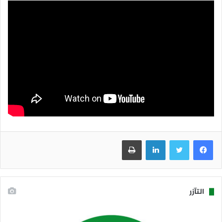
فيسبوك
تويتر
لينكدإن
طباعة
التآزر