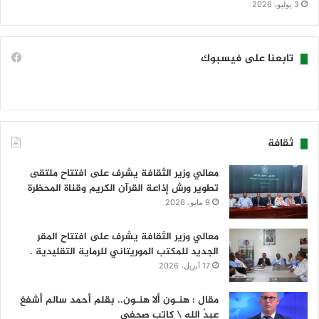
3 يوليو، 2026
تابعنا على فيسبوك
ثقافة
معالي وزير الثقافة يشرف على افتتاح ملتقى
تطوير ورش إذاعة القرآن الكريم وقناة المحظرة
9 مايو، 2026
معالي وزير الثقافة يشرف على افتتاح المقر
الجديد للمكتب الموريتاني للرماية التقليدية .
17 أبريل، 2026
مقال : هنـون ألا هنـون.. بقلم أحمد سالم أشفغ
عبدُ الله \ كاتب صحفي