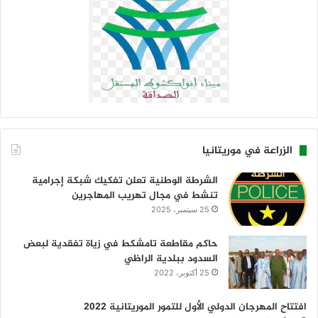
الزراعة في موريتانيا
الشرطة الوطنية تعلن تفكيك شبكة إجرامية
تنشط في مجال تهريب المهاجرين
25 سبتمبر، 2025
حاكم مقاطعة تامشكط في زياة تفقدية لبعض
السدود ببلدية الراظي
25 أكتوبر، 2022
افتتاح المهرجان الدولي الأول للتمور الموريتانية 2022