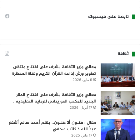
تابعنا على فيسبوك
ثقافة
معالي وزير الثقافة يشرف على افتتاح ملتقى
تطوير ورش إذاعة القرآن الكريم وقناة المحظرة
9 مايو، 2026
معالي وزير الثقافة يشرف على افتتاح المقر
الجديد للمكتب الموريتاني للرماية التقليدية .
17 أبريل، 2026
مقال : هنـون ألا هنـون.. بقلم أحمد سالم أشفغ
عبدُ الله \ كاتب صحفي
17 يناير، 2025