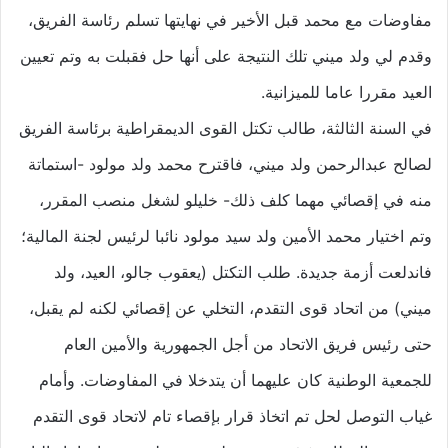
مفاوضات مع محمد قبل الأخير في نهايتها تسلم رئاسة الفريق،
وقدم لي ولد ميني تلك النتيجة على أنها حل فقبلت به وتم تعيين
العيد مقررا عاما للميزانية.
في السنة الثالثة، طالب تكتل القوى الديمقراطية برئاسة الفريق
لصالح عبدالرحمن ولد ميني، فاقترح محمد ولد مولود -استماتة
منه في إقصائي مهما كلف ذلك- خليلو لشغل منصب المقرر،
وتم اختيار محمد الأمين ولد سيد مولود نائبا لرئيس لجنة المالية؛
فاندلعت أزمة جديدة. طلب التكتل (يعقوب جالو، العيد، ولد
ميني) من اتحاد قوى التقدم، التخلي عن إقصائي لكنه لم يقبل،
حتى رئيس فريق الاتحاد من أجل الجمهورية والأمين العام
للجمعية الوطنية كان عليهما أن يتدخلا في المفاوضات. وأمام
غياب التوصل لحل تم اتخاذ قرار بإقصاء تام لاتحاد قوى التقدم