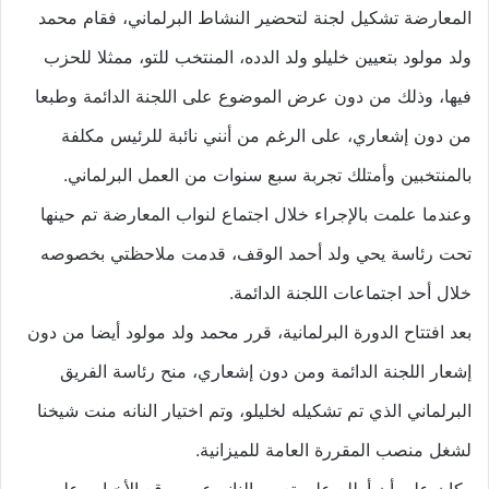
المعارضة تشكيل لجنة لتحضير النشاط البرلماني، فقام محمد
ولد مولود بتعيين خليلو ولد الدده، المنتخب للتو، ممثلا للحزب
فيها، وذلك من دون عرض الموضوع على اللجنة الدائمة وطبعا
من دون إشعاري، على الرغم من أنني نائبة للرئيس مكلفة
بالمنتخبين وأمتلك تجربة سبع سنوات من العمل البرلماني.
وعندما علمت بالإجراء خلال اجتماع لنواب المعارضة تم حينها
تحت رئاسة يحي ولد أحمد الوقف، قدمت ملاحظتي بخصوصه
خلال أحد اجتماعات اللجنة الدائمة.
بعد افتتاح الدورة البرلمانية، قرر محمد ولد مولود أيضا من دون
إشعار اللجنة الدائمة ومن دون إشعاري، منح رئاسة الفريق
البرلماني الذي تم تشكيله لخليلو، وتم اختيار النانه منت شيخنا
لشغل منصب المقررة العامة للميزانية.
وكان علي أن أطلع على تعيين النانه عبر موقع الأخبار وعلى