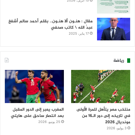
15 أبريل، 2026
مقال : هنـون ألا هنـون.. بقلم أحمد سالم أشفغ
عبدُ الله \ كاتب صحفي
17 يناير، 2025
رياضة
منتخب مصر يتأهل للمرة الأولى
المغرب يعبر إلى الدور المقبل
في تاريخه إلى دور الـ16 من
بعد انتصار ساحق على هايتي
مونديال 2026
25 يونيو، 2026
3 يوليو، 2026