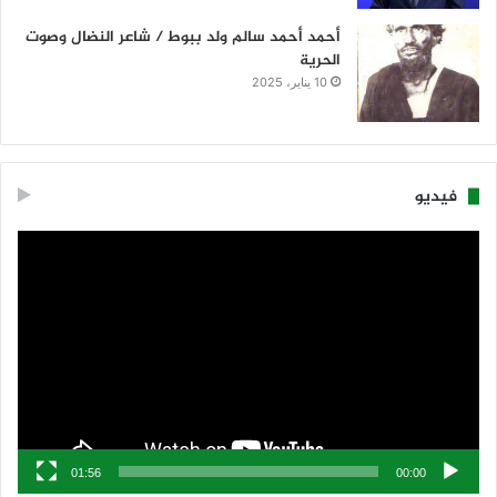
أحمد أحمد سالم ولد ببوط / شاعر النضال وصوت
الحرية
10 يناير، 2025
فيديو
مشغل
الفيديو
01:56
00:00