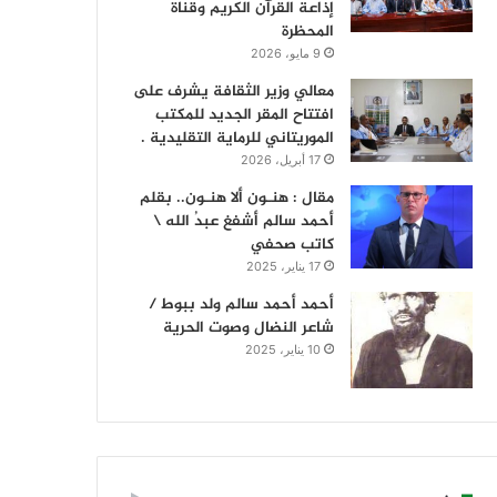
إذاعة القرآن الكريم وقناة
المحظرة
9 مايو، 2026
معالي وزير الثقافة يشرف على
افتتاح المقر الجديد للمكتب
الموريتاني للرماية التقليدية .
17 أبريل، 2026
مقال : هنـون ألا هنـون.. بقلم
أحمد سالم أشفغ عبدُ الله \
كاتب صحفي
17 يناير، 2025
أحمد أحمد سالم ولد ببوط /
شاعر النضال وصوت الحرية
10 يناير، 2025