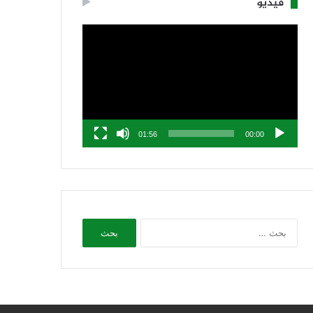
فيديو
مشغل
الفيديو
01:56
00:00
البحث
عن: