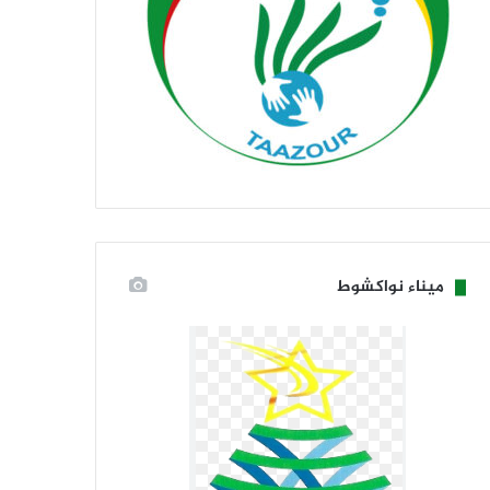
ميناء نواكشوط