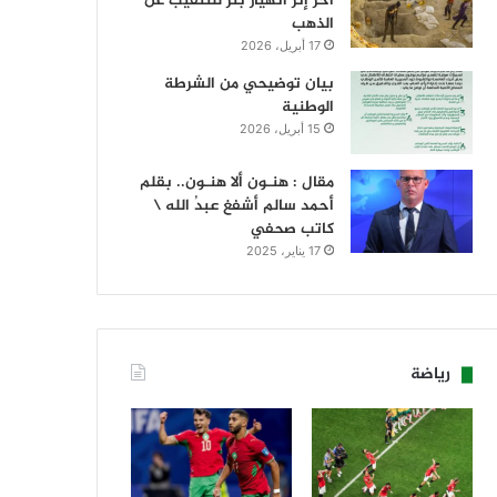
آخر إثر انهيار بئر للتنقيب عن
الذهب
17 أبريل، 2026
بيان توضيحي من الشرطة
الوطنية
15 أبريل، 2026
مقال : هنـون ألا هنـون.. بقلم
أحمد سالم أشفغ عبدُ الله \
كاتب صحفي
17 يناير، 2025
رياضة