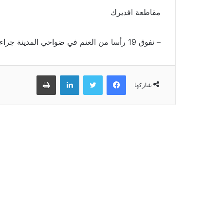
مقاطعة افديرك
– نفوق 19 رأسا من الغنم في ضواحي المدينة جراء صاعقة رعدية.
فيسبوك
تويتر
لينكدإن
طباعة
شاركها