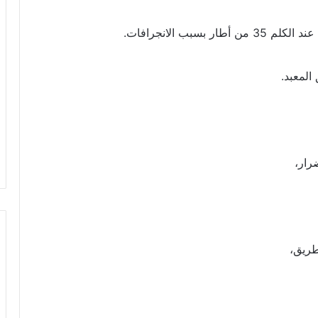
بب الانجرافات.
المعبد.
رار،