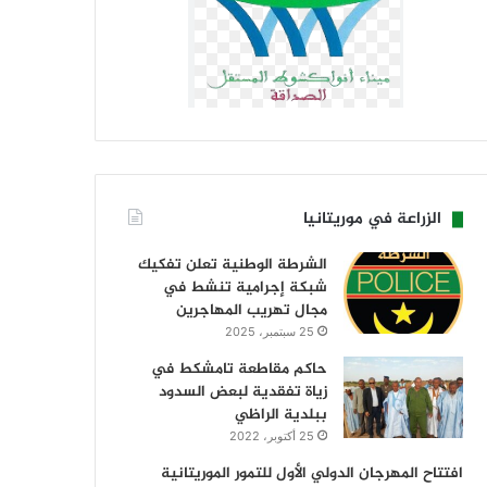
الزراعة في موريتانيا
الشرطة الوطنية تعلن تفكيك
شبكة إجرامية تنشط في
مجال تهريب المهاجرين
25 سبتمبر، 2025
حاكم مقاطعة تامشكط في
زياة تفقدية لبعض السدود
ببلدية الراظي
25 أكتوبر، 2022
افتتاح المهرجان الدولي الأول للتمور الموريتانية