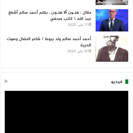
مقال : هنـون ألا هنـون.. بقلم أحمد سالم أشفغ
عبدُ الله \ كاتب صحفي
17 يناير، 2025
أحمد أحمد سالم ولد ببوط / شاعر النضال وصوت
الحرية
10 يناير، 2025
فيديو
مشغل
الفيديو