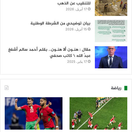
للتنقيب عن الذهب
17 أبريل، 2026
بيان توضيحي من الشرطة الوطنية
15 أبريل، 2026
مقال : هنـون ألا هنـون.. بقلم أحمد سالم أشفغ
عبدُ الله \ كاتب صحفي
17 يناير، 2025
رياضة