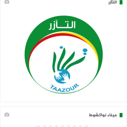
التآزر
ميناء نواكشوط